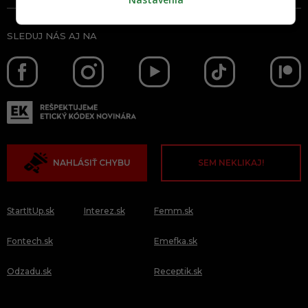
SLEDUJ NÁS AJ NA
NAHLÁSIŤ CHYBU
SEM NEKLIKAJ!
StartItUp.sk
Interez.sk
Femm.sk
Fontech.sk
Emefka.sk
Odzadu.sk
Receptik.sk