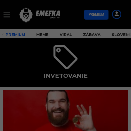
PREMIUM
PREMIUM
MEME
VIRAL
ZÁBAVA
SLOVEN
INVETOVANIE
i
n
v
e
t