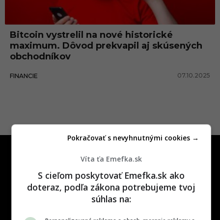
o
v
Bitcoin vystrelil na nové historické
a
maximum. Dôvod prekvapil aj skúsených
n
obchodníkov
i
07.10.2025
FINANCIE
e
Pokračovať s nevyhnutnými cookies →
Víta ťa Emefka.sk
S cieľom poskytovať Emefka.sk ako
doteraz, podľa zákona potrebujeme tvoj
súhlas na:
One time najzábavnejšie miesto na
slovenskom internete, next time
najzabávnejšie miesto na svete