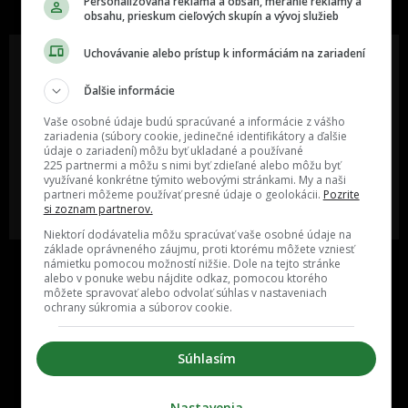
Personalizovaná reklama a obsah, meranie reklamy a
obsahu, prieskum cieľových skupín a vývoj služieb
Uchovávanie alebo prístup k informáciám na zariadení
Ďalšie informácie
Oslov reklamou viac ako milión
Vieš o niečom zaujímavom alebo
ľudí v rôznych vekových
poznáš niekoho, o kom by sme
Vaše osobné údaje budú spracúvané a informácie z vášho
kategóriách a na rôznych
mali určite napísať?
zariadenia (súbory cookie, jedinečné identifikátory a ďalšie
sociálnych sieťach a nakopni svoj
údaje o zariadení) môžu byť ukladané a používané
biznis alebo produkt.
225 partnermi a môžu s nimi byť zdieľané alebo môžu byť
využívané konkrétne týmito webovými stránkami. My a naši
partneri môžeme používať presné údaje o geolokácii.
Pozrite
MÁM ZÁUJEM O
POŠLI NÁM TIP NA ČLÁNOK
si zoznam partnerov.
SPOLUPRÁCU
Niektorí dodávatelia môžu spracúvať vaše osobné údaje na
základe oprávneného záujmu, proti ktorému môžete vzniesť
námietku pomocou možností nižšie. Dole na tejto stránke
alebo v ponuke webu nájdite odkaz, pomocou ktorého
môžete spravovať alebo odvolať súhlas v nastaveniach
ochrany súkromia a súborov cookie.
Súhlasím
Inzercia
Cenník
Nastavenia