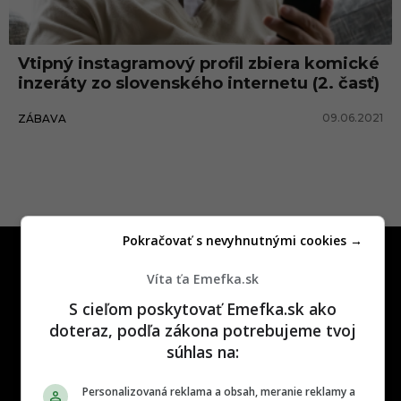
e
n
Vtipný instagramový profil zbiera komické
t
inzeráty zo slovenského internetu (2. časť)
i
09.06.2021
ZÁBAVA
Pokračovať s nevyhnutnými cookies →
Víta ťa Emefka.sk
S cieľom poskytovať Emefka.sk ako
doteraz, podľa zákona potrebujeme tvoj
One time najzábavnejšie miesto na
súhlas na:
slovenskom internete, next time
najzabávnejšie miesto na svete
Personalizovaná reklama a obsah, meranie reklamy a