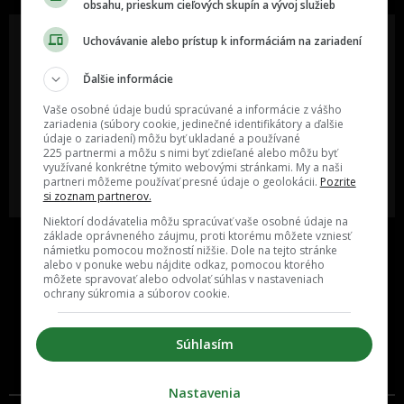
obsahu, prieskum cieľových skupín a vývoj služieb
Uchovávanie alebo prístup k informáciám na zariadení
Ďalšie informácie
Oslov reklamou viac ako milión
Vieš o niečom zaujímavom alebo
ľudí v rôznych vekových
poznáš niekoho, o kom by sme
Vaše osobné údaje budú spracúvané a informácie z vášho
kategóriách a na rôznych
mali určite napísať?
sociálnych sieťach a nakopni svoj
zariadenia (súbory cookie, jedinečné identifikátory a ďalšie
biznis alebo produkt.
údaje o zariadení) môžu byť ukladané a používané
225 partnermi a môžu s nimi byť zdieľané alebo môžu byť
využívané konkrétne týmito webovými stránkami. My a naši
MÁM ZÁUJEM O
POŠLI NÁM TIP NA ČLÁNOK
partneri môžeme používať presné údaje o geolokácii.
Pozrite
SPOLUPRÁCU
si zoznam partnerov.
Niektorí dodávatelia môžu spracúvať vaše osobné údaje na
základe oprávneného záujmu, proti ktorému môžete vzniesť
námietku pomocou možností nižšie. Dole na tejto stránke
alebo v ponuke webu nájdite odkaz, pomocou ktorého
môžete spravovať alebo odvolať súhlas v nastaveniach
ochrany súkromia a súborov cookie.
Súhlasím
Inzercia
Cenník
Nastavenia