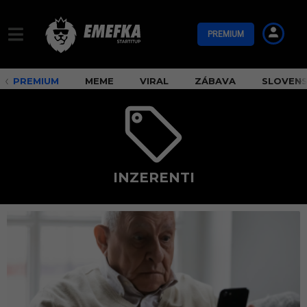
PREMIUM
PREMIUM
MEME
VIRAL
ZÁBAVA
SLOVEN
INZERENTI
i
n
z
e
r