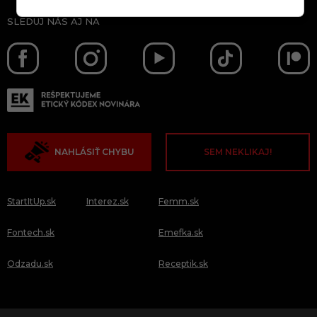
SLEDUJ NÁS AJ NA
NAHLÁSIŤ CHYBU
SEM NEKLIKAJ!
StartItUp.sk
Interez.sk
Femm.sk
Fontech.sk
Emefka.sk
Odzadu.sk
Receptik.sk