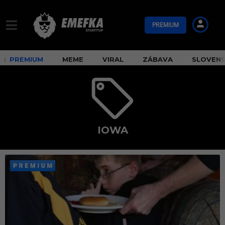
PREMIUM
PREMIUM
MEME
VIRAL
ZÁBAVA
SLOVEN
IOWA
i
o
w
a