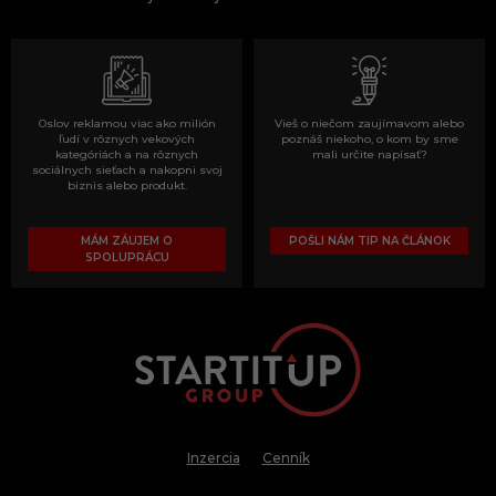
Oslov reklamou viac ako milión
Vieš o niečom zaujímavom alebo
ľudí v rôznych vekových
poznáš niekoho, o kom by sme
kategóriách a na rôznych
mali určite napísať?
sociálnych sieťach a nakopni svoj
biznis alebo produkt.
MÁM ZÁUJEM O
POŠLI NÁM TIP NA ČLÁNOK
SPOLUPRÁCU
Inzercia
Cenník