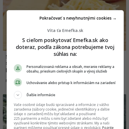
Pokračovať s nevyhnutnými cookies →
Víta ťa Emefka.sk
S cieľom poskytovať Emefka.sk ako
doteraz, podľa zákona potrebujeme tvoj
súhlas na:
Študentky nasypali suchú kožu z nôh do
syra svojej spolubývajúcej. Teraz ich stíha
Personalizovaná reklama a obsah, meranie reklamy a
polícia
obsahu, prieskum cieľových skupín a vývoj služieb
01.05.2020
NEWS
Uchovávanie alebo prístup k informáciám na zariadení
Ďalšie informácie
Vaše osobné údaje budú spracúvané a informácie z vášho
zariadenia (súbory cookie, jedinečné identifikátory a ďalšie
údaje o zariadení) môžu byť ukladané a používané
225 partnermi a môžu s nimi byť zdieľané alebo môžu byť
využívané konkrétne týmito webovými stránkami. My a naši
partneri môžeme používať presné údaje o geolokácii.
Pozrite