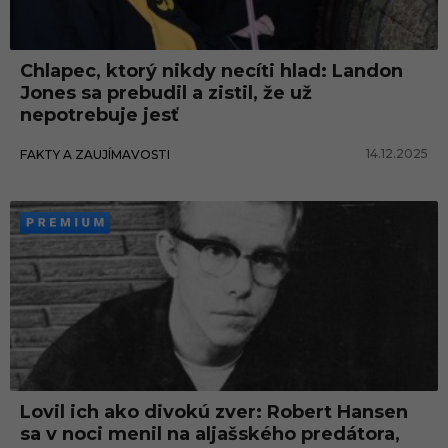
Chlapec, ktorý nikdy necíti hlad: Landon
Jones sa prebudil a zistil, že už
nepotrebuje jesť
14.12.2025
FAKTY A ZAUJÍMAVOSTI
Lovil ich ako divokú zver: Robert Hansen
sa v noci menil na aljašského predátora,