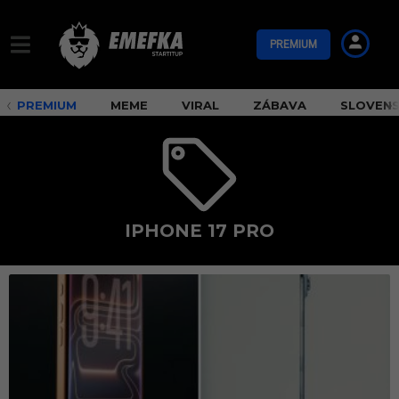
PREMIUM
PREMIUM
MEME
VIRAL
ZÁBAVA
SLOVEN
IPHONE 17 PRO
i
p
h
o
n