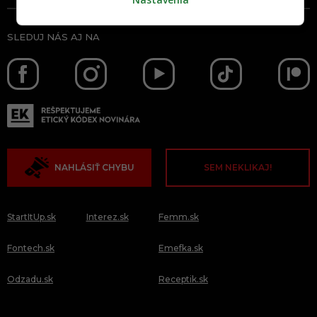
SLEDUJ NÁS AJ NA
NAHLÁSIŤ CHYBU
SEM NEKLIKAJ!
StartItUp.sk
Interez.sk
Femm.sk
Fontech.sk
Emefka.sk
Odzadu.sk
Receptik.sk