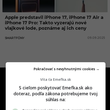
e
1
Apple predstavil iPhone 17, iPhone 17 Air a
7
iPhone 17 Pro: Takto vyzerajú nové
p
vlajkové lode, poznáme aj ich ceny
r
09.09.2025
SMARTFÓNY
o
Pokračovať s nevyhnutnými cookies →
Víta ťa Emefka.sk
S cieľom poskytovať Emefka.sk ako
doteraz, podľa zákona potrebujeme tvoj
súhlas na:
One time najzábavnejšie miesto na
slovenskom internete, next time
najzabávnejšie miesto na svete