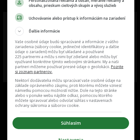
Personalizovaná reklama a obsah, meranie reklamy a
obsahu, prieskum cieľových skupín a vývoj služieb
Uchovávanie alebo prístup k informáciám na zariadení
Ďalšie informácie
Oslov reklamou viac ako milión
Vieš o niečom zaujímavom alebo
ľudí v rôznych vekových
poznáš niekoho, o kom by sme
Vaše osobné údaje budú spracúvané a informácie z vášho
kategóriách a na rôznych
mali určite napísať?
zariadenia (súbory cookie, jedinečné identifikátory a ďalšie
sociálnych sieťach a nakopni svoj
údaje o zariadení) môžu byť ukladané a používané
biznis alebo produkt.
225 partnermi a môžu s nimi byť zdieľané alebo môžu byť
využívané konkrétne týmito webovými stránkami. My a naši
partneri môžeme používať presné údaje o geolokácii.
Pozrite
MÁM ZÁUJEM O
POŠLI NÁM TIP NA ČLÁNOK
si zoznam partnerov.
SPOLUPRÁCU
Niektorí dodávatelia môžu spracúvať vaše osobné údaje na
základe oprávneného záujmu, proti ktorému môžete vzniesť
námietku pomocou možností nižšie. Dole na tejto stránke
alebo v ponuke webu nájdite odkaz, pomocou ktorého
môžete spravovať alebo odvolať súhlas v nastaveniach
ochrany súkromia a súborov cookie.
Súhlasím
Inzercia
Cenník
Nastavenia