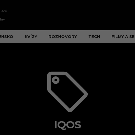
2026
lav
ENSKO
KVÍZY
ROZHOVORY
TECH
FILMY A SE
IQOS