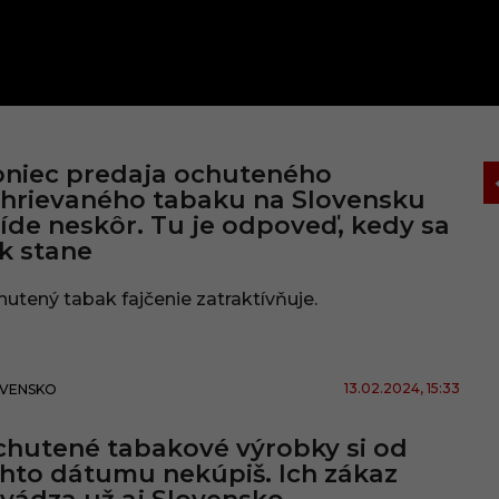
niec predaja ochuteného
hrievaného tabaku na Slovensku
íde neskôr. Tu je odpoveď, kedy sa
k stane
utený tabak fajčenie zatraktívňuje.
13.02.2024
, 15:33
VENSKO
hutené tabakové výrobky si od
hto dátumu nekúpiš. Ich zákaz