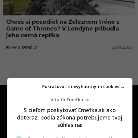
h
r
Chceš si posedieť na Železnom tróne z
o
Game of Thrones? V Londýne pribudla
n
jeho verná replika
e
23.06.2021
FILMY A SERIÁLY
Pokračovať s nevyhnutnými cookies →
Víta ťa Emefka.sk
S cieľom poskytovať Emefka.sk ako
doteraz, podľa zákona potrebujeme tvoj
súhlas na:
One time najzábavnejšie miesto na
slovenskom internete, next time
najzabávnejšie miesto na svete