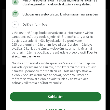
Personalizovaná reklama a obsah, meranie reklamy a
obsahu, prieskum cieľových skupín a vývoj služieb
Uchovávanie alebo prístup k informáciám na zariadení
Ďalšie informácie
Oslov reklamou viac ako milión
Vieš o niečom zaujímavom alebo
ľudí v rôznych vekových
poznáš niekoho, o kom by sme
Vaše osobné údaje budú spracúvané a informácie z vášho
kategóriách a na rôznych
mali určite napísať?
zariadenia (súbory cookie, jedinečné identifikátory a ďalšie
sociálnych sieťach a nakopni svoj
údaje o zariadení) môžu byť ukladané a používané
biznis alebo produkt.
225 partnermi a môžu s nimi byť zdieľané alebo môžu byť
využívané konkrétne týmito webovými stránkami. My a naši
partneri môžeme používať presné údaje o geolokácii.
Pozrite
MÁM ZÁUJEM O
POŠLI NÁM TIP NA ČLÁNOK
si zoznam partnerov.
SPOLUPRÁCU
Niektorí dodávatelia môžu spracúvať vaše osobné údaje na
základe oprávneného záujmu, proti ktorému môžete vzniesť
námietku pomocou možností nižšie. Dole na tejto stránke
alebo v ponuke webu nájdite odkaz, pomocou ktorého
môžete spravovať alebo odvolať súhlas v nastaveniach
ochrany súkromia a súborov cookie.
Súhlasím
Inzercia
Cenník
Nastavenia