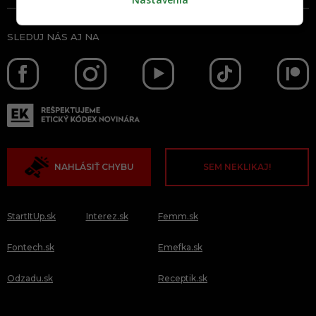
SLEDUJ NÁS AJ NA
NAHLÁSIŤ CHYBU
SEM NEKLIKAJ!
StartItUp.sk
Interez.sk
Femm.sk
Fontech.sk
Emefka.sk
Odzadu.sk
Receptik.sk