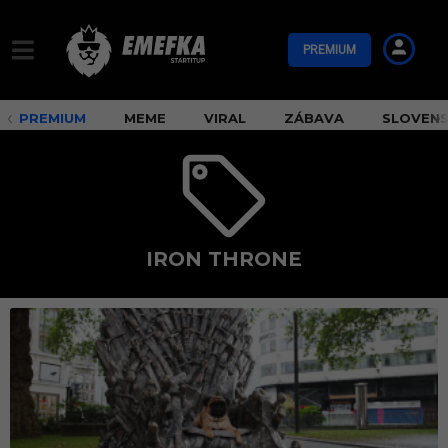
PREMIUM
PREMIUM
MEME
VIRAL
ZÁBAVA
SLOVEN
IRON THRONE
I
r
o
n
T