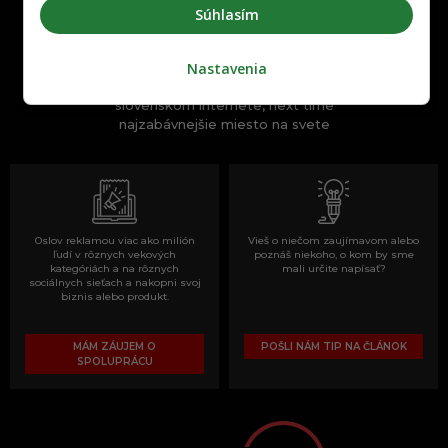
Súhlasím
Nastavenia
One time najzábavnejšie miesto na
slovenskom internete, next time
najzabávnejšie miesto na svete
Oslov reklamou viac ako milión
Vieš o niečom zaujímavom alebo
ľudí v rôznych vekových
poznáš niekoho, o kom by sme
kategóriách a na rôznych
mali určite napísať?
sociálnych sieťach a nakopni svoj
biznis alebo produkt.
MÁM ZÁUJEM O
POŠLI NÁM TIP NA ČLÁNOK
SPOLUPRÁCU