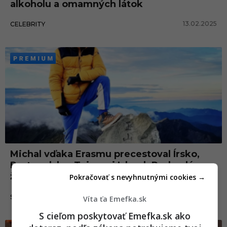
alkoholu a omamných látok
13.02.2025
CELEBRITY
Michal vďaka Erasmu precestoval Írsko,
Portugalsko, Taiwan i Island: Pod polárnou
žiarou sa aj v kontajneri dobre hrabe
Pokračovať s nevyhnutnými cookies →
16.01.2025
SLOVENSKO
Víta ťa Emefka.sk
S cieľom poskytovať Emefka.sk ako