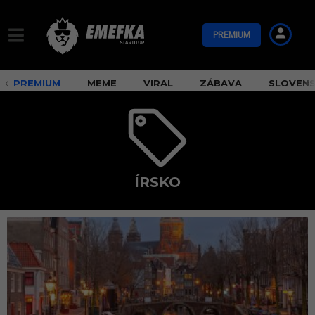
PREMIUM
PREMIUM
MEME
VIRAL
ZÁBAVA
SLOVEN
ÍRSKO
í
r
s
k
o