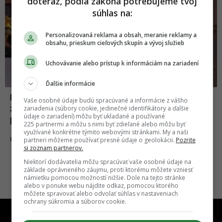
doteraz, podľa zákona potrebujeme tvoj
súhlas na:
Personalizovaná reklama a obsah, meranie reklamy a
obsahu, prieskum cieľových skupín a vývoj služieb
Uchovávanie alebo prístup k informáciám na zariadení
Ďalšie informácie
Bankomaty dávali ľuďom peniaze
Vaše osobné údaje budú spracúvané a informácie z vášho
zadarmo. Nasledovala obrovská davová
zariadenia (súbory cookie, jedinečné identifikátory a ďalšie
údaje o zariadení) môžu byť ukladané a používané
psychóza
225 partnermi a môžu s nimi byť zdieľané alebo môžu byť
využívané konkrétne týmito webovými stránkami. My a naši
17.08.2023
ĽUDIA
partneri môžeme používať presné údaje o geolokácii.
Pozrite
si zoznam partnerov.
Niektorí dodávatelia môžu spracúvať vaše osobné údaje na
základe oprávneného záujmu, proti ktorému môžete vzniesť
námietku pomocou možností nižšie. Dole na tejto stránke
alebo v ponuke webu nájdite odkaz, pomocou ktorého
môžete spravovať alebo odvolať súhlas v nastaveniach
ochrany súkromia a súborov cookie.