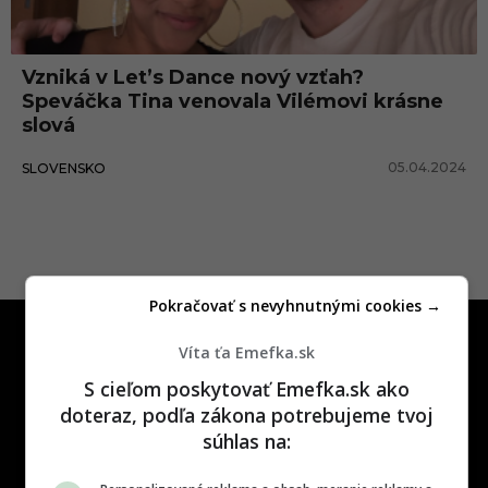
Vzniká v Let’s Dance nový vzťah?
Speváčka Tina venovala Vilémovi krásne
slová
05.04.2024
SLOVENSKO
Pokračovať s nevyhnutnými cookies →
Víta ťa Emefka.sk
S cieľom poskytovať Emefka.sk ako
doteraz, podľa zákona potrebujeme tvoj
súhlas na:
One time najzábavnejšie miesto na
slovenskom internete, next time
najzabávnejšie miesto na svete