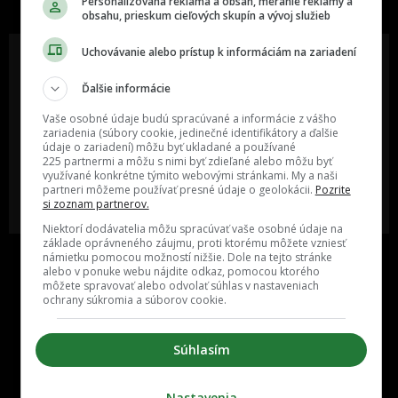
Personalizovaná reklama a obsah, meranie reklamy a
obsahu, prieskum cieľových skupín a vývoj služieb
Uchovávanie alebo prístup k informáciám na zariadení
Ďalšie informácie
Oslov reklamou viac ako milión
Vieš o niečom zaujímavom alebo
ľudí v rôznych vekových
poznáš niekoho, o kom by sme
Vaše osobné údaje budú spracúvané a informácie z vášho
kategóriách a na rôznych
mali určite napísať?
zariadenia (súbory cookie, jedinečné identifikátory a ďalšie
sociálnych sieťach a nakopni svoj
údaje o zariadení) môžu byť ukladané a používané
biznis alebo produkt.
225 partnermi a môžu s nimi byť zdieľané alebo môžu byť
využívané konkrétne týmito webovými stránkami. My a naši
partneri môžeme používať presné údaje o geolokácii.
Pozrite
MÁM ZÁUJEM O
POŠLI NÁM TIP NA ČLÁNOK
si zoznam partnerov.
SPOLUPRÁCU
Niektorí dodávatelia môžu spracúvať vaše osobné údaje na
základe oprávneného záujmu, proti ktorému môžete vzniesť
námietku pomocou možností nižšie. Dole na tejto stránke
alebo v ponuke webu nájdite odkaz, pomocou ktorého
môžete spravovať alebo odvolať súhlas v nastaveniach
ochrany súkromia a súborov cookie.
Súhlasím
Inzercia
Cenník
Nastavenia