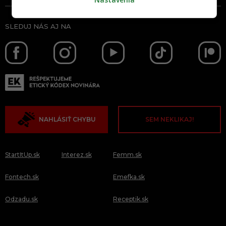
SLEDUJ NÁS AJ NA
NAHLÁSIŤ CHYBU
SEM NEKLIKAJ!
StartItUp.sk
Interez.sk
Femm.sk
Fontech.sk
Emefka.sk
Odzadu.sk
Receptik.sk