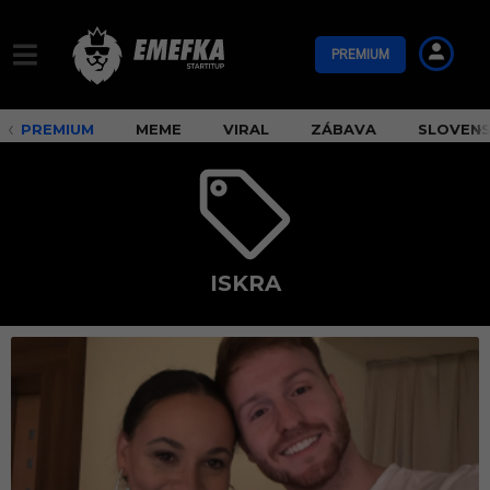
PREMIUM
PREMIUM
MEME
VIRAL
ZÁBAVA
SLOVEN
ISKRA
i
s
k
r
a