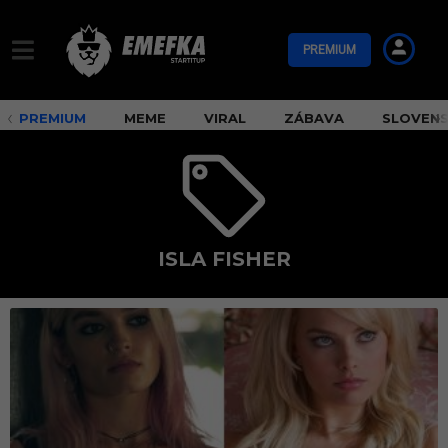
PREMIUM
PREMIUM
MEME
VIRAL
ZÁBAVA
SLOVEN
ISLA FISHER
I
s
l
a
F