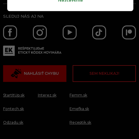
SLEDUJ NÁS AJ NA
NAHLÁSIŤ CHYBU
SEM NEKLIKAJ!
StartItUp.sk
Interez.sk
Femm.sk
Fontech.sk
Emefka.sk
Odzadu.sk
Receptik.sk