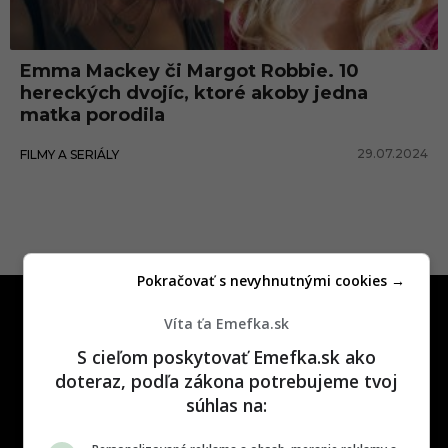
i
s
Emma Mackey či Margot Robbie. 10
h
hereckých dvojíc, ktoré akoby jedna
e
matka porodila
r
29.07.2024
FILMY A SERIÁLY
Pokračovať s nevyhnutnými cookies →
Víta ťa Emefka.sk
S cieľom poskytovať Emefka.sk ako
doteraz, podľa zákona potrebujeme tvoj
súhlas na:
One time najzábavnejšie miesto na
slovenskom internete, next time
najzabávnejšie miesto na svete