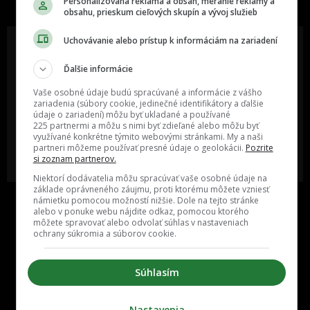
Personalizovaná reklama a obsah, meranie reklamy a
obsahu, prieskum cieľových skupín a vývoj služieb
Uchovávanie alebo prístup k informáciám na zariadení
Ďalšie informácie
Oslov reklamou viac ako milión
Vieš o niečom zaujímavom alebo
ľudí v rôznych vekových
poznáš niekoho, o kom by sme
Vaše osobné údaje budú spracúvané a informácie z vášho
kategóriách a na rôznych
mali určite napísať?
zariadenia (súbory cookie, jedinečné identifikátory a ďalšie
sociálnych sieťach a nakopni svoj
údaje o zariadení) môžu byť ukladané a používané
biznis alebo produkt.
225 partnermi a môžu s nimi byť zdieľané alebo môžu byť
využívané konkrétne týmito webovými stránkami. My a naši
partneri môžeme používať presné údaje o geolokácii.
Pozrite
MÁM ZÁUJEM O
POŠLI NÁM TIP NA ČLÁNOK
si zoznam partnerov.
SPOLUPRÁCU
Niektorí dodávatelia môžu spracúvať vaše osobné údaje na
základe oprávneného záujmu, proti ktorému môžete vzniesť
námietku pomocou možností nižšie. Dole na tejto stránke
alebo v ponuke webu nájdite odkaz, pomocou ktorého
môžete spravovať alebo odvolať súhlas v nastaveniach
ochrany súkromia a súborov cookie.
Súhlasím
Inzercia
Cenník
Nastavenia