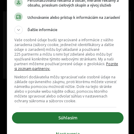
Personalizovaná reklama a obsah, meranie reklamy a
obsahu, prieskum cieľových skupín a vývoj služieb
Uchovávanie alebo prístup k informáciám na zariadení
Ďalšie informácie
Oslov reklamou viac ako milión
Vieš o niečom zaujímavom alebo
ľudí v rôznych vekových
poznáš niekoho, o kom by sme
Vaše osobné údaje budú spracúvané a informácie z vášho
kategóriách a na rôznych
mali určite napísať?
zariadenia (súbory cookie, jedinečné identifikátory a ďalšie
sociálnych sieťach a nakopni svoj
údaje o zariadení) môžu byť ukladané a používané
biznis alebo produkt.
225 partnermi a môžu s nimi byť zdieľané alebo môžu byť
využívané konkrétne týmito webovými stránkami. My a naši
partneri môžeme používať presné údaje o geolokácii.
Pozrite
MÁM ZÁUJEM O
POŠLI NÁM TIP NA ČLÁNOK
si zoznam partnerov.
SPOLUPRÁCU
Niektorí dodávatelia môžu spracúvať vaše osobné údaje na
základe oprávneného záujmu, proti ktorému môžete vzniesť
námietku pomocou možností nižšie. Dole na tejto stránke
alebo v ponuke webu nájdite odkaz, pomocou ktorého
môžete spravovať alebo odvolať súhlas v nastaveniach
ochrany súkromia a súborov cookie.
Súhlasím
Inzercia
Cenník
Nastavenia