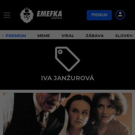
PREMIUM
PREMIUM
MEME
VIRAL
ZÁBAVA
SLOVEN
IVA JANŽUROVÁ
I
v
a
J
a