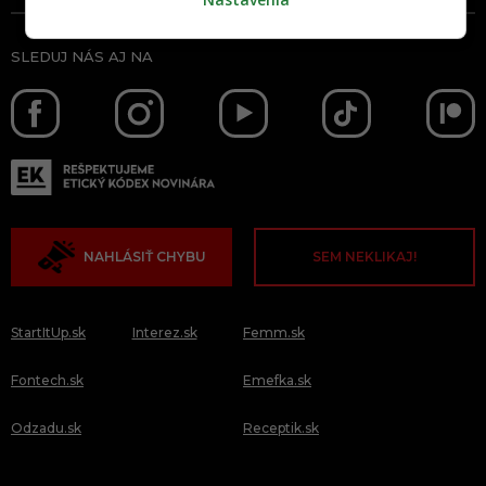
SLEDUJ NÁS AJ NA
NAHLÁSIŤ CHYBU
SEM NEKLIKAJ!
StartItUp.sk
Interez.sk
Femm.sk
Fontech.sk
Emefka.sk
Odzadu.sk
Receptik.sk