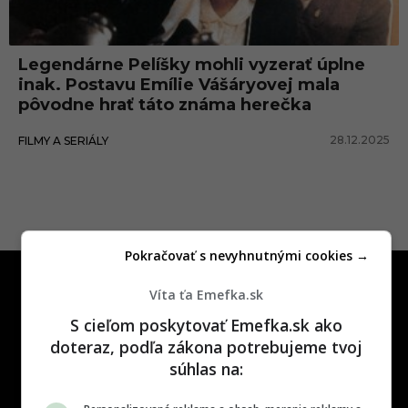
n
ž
Legendárne Pelíšky mohli vyzerať úplne
u
inak. Postavu Emílie Vášáryovej mala
r
pôvodne hrať táto známa herečka
o
28.12.2025
FILMY A SERIÁLY
v
á
Pokračovať s nevyhnutnými cookies →
Víta ťa Emefka.sk
S cieľom poskytovať Emefka.sk ako
doteraz, podľa zákona potrebujeme tvoj
súhlas na:
One time najzábavnejšie miesto na
slovenskom internete, next time
najzabávnejšie miesto na svete