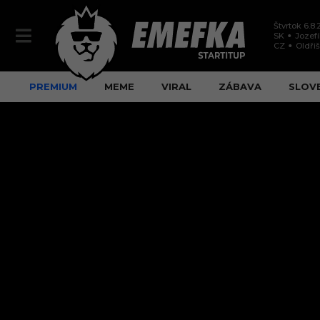
Štvrtok 6.8
SK
Jozef
CZ
Oldři
PREMIUM
MEME
VIRAL
ZÁBAVA
SLOV