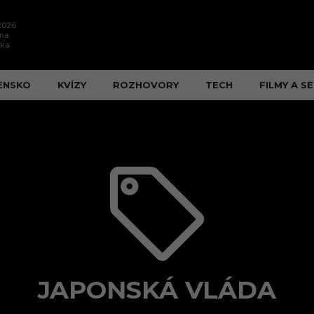
.2026
ína
ška
ENSKO
KVÍZY
ROZHOVORY
TECH
FILMY A SE
JAPONSKÁ VLÁDA