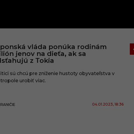
aponská vláda ponúka rodinám
lión jenov na dieťa, ak sa
sťahujú z Tokia
itici sú chcú pre zníženie hustoty obyvateľstva v
ropole urobiť viac.
04.01.2023
, 18:36
RANIČIE