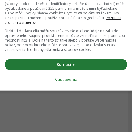
(súbory cookie, jedinečné identifikátory a ďalšie údaje o zariadení) môžu
byť ukladané a používané 225 partnermi a môžu s nimi byť zdieľané
alebo môžu byť využívané konkrétne týmito webovými stránkami. My
a naši partneri môžeme používať presné údaje o geolokácii.
Pozrite si
zoznam partnerov.
Niektorí dodávatelia môžu spracúvať vaše osobné údaje na základe
oprávneného záujmu, proti ktorému môžete vzniesť námietku pomocou
možností nižšie. Dole na tejto stránke alebo v ponuke webu nájdite
odkaz, pomocou ktorého môžete spravovať alebo odvolať súhlas
v nastaveniach ochrany súkromia a súborov cookie.
Súhlasím
Nastavenia