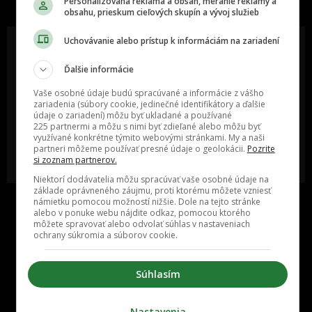
Personalizovaná reklama a obsah, meranie reklamy a
obsahu, prieskum cieľových skupín a vývoj služieb
Uchovávanie alebo prístup k informáciám na zariadení
Ďalšie informácie
Oslov reklamou viac ako milión
Vieš o niečom zaujímavom alebo
ľudí v rôznych vekových
poznáš niekoho, o kom by sme
Vaše osobné údaje budú spracúvané a informácie z vášho
kategóriách a na rôznych
mali určite napísať?
zariadenia (súbory cookie, jedinečné identifikátory a ďalšie
sociálnych sieťach a nakopni svoj
údaje o zariadení) môžu byť ukladané a používané
biznis alebo produkt.
225 partnermi a môžu s nimi byť zdieľané alebo môžu byť
využívané konkrétne týmito webovými stránkami. My a naši
partneri môžeme používať presné údaje o geolokácii.
Pozrite
MÁM ZÁUJEM O
POŠLI NÁM TIP NA ČLÁNOK
si zoznam partnerov.
SPOLUPRÁCU
Niektorí dodávatelia môžu spracúvať vaše osobné údaje na
základe oprávneného záujmu, proti ktorému môžete vzniesť
námietku pomocou možností nižšie. Dole na tejto stránke
alebo v ponuke webu nájdite odkaz, pomocou ktorého
môžete spravovať alebo odvolať súhlas v nastaveniach
ochrany súkromia a súborov cookie.
Súhlasím
Inzercia
Cenník
Nastavenia