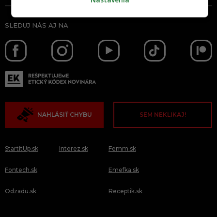
SLEDUJ NÁS AJ NA
NAHLÁSIŤ CHYBU
SEM NEKLIKAJ!
StartItUp.sk
Interez.sk
Femm.sk
Fontech.sk
Emefka.sk
Odzadu.sk
Receptik.sk