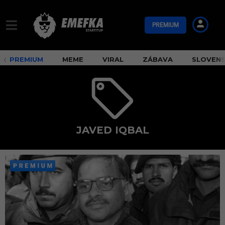
PREMIUM
PREMIUM
MEME
VIRAL
ZÁBAVA
SLOVEN
JAVED IQBAL
j
a
v
e
d