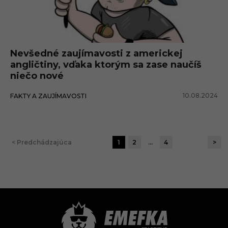
Nevšedné zaujímavosti z americkej
angličtiny, vďaka ktorým sa zase naučíš
niečo nové
10.08.2024
FAKTY A ZAUJÍMAVOSTI
< Predchádzajúca
1
2
…
4
>