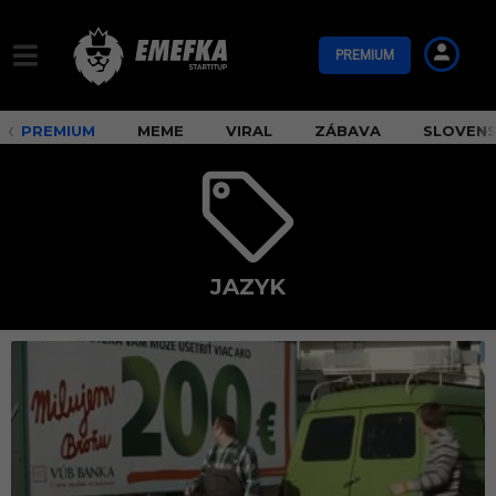
PREMIUM
PREMIUM
MEME
VIRAL
ZÁBAVA
SLOVEN
JAZYK
j
a
z
y
k