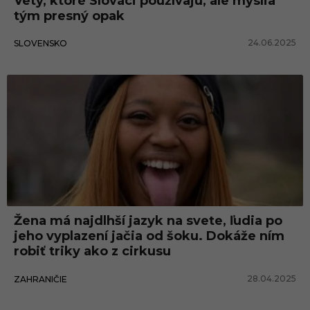
Vety, ktoré Slováci používajú, ale myslia
tým presný opak
24.06.2025
SLOVENSKO
Žena má najdlhší jazyk na svete, ľudia po
jeho vyplazení jačia od šoku. Dokáže ním
robiť triky ako z cirkusu
28.04.2025
ZAHRANIČIE