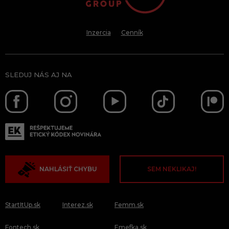
Inzercia
Cenník
SLEDUJ NÁS AJ NA
NAHLÁSIŤ CHYBU
SEM NEKLIKAJ!
StartItUp.sk
Interez.sk
Femm.sk
Fontech.sk
Emefka.sk