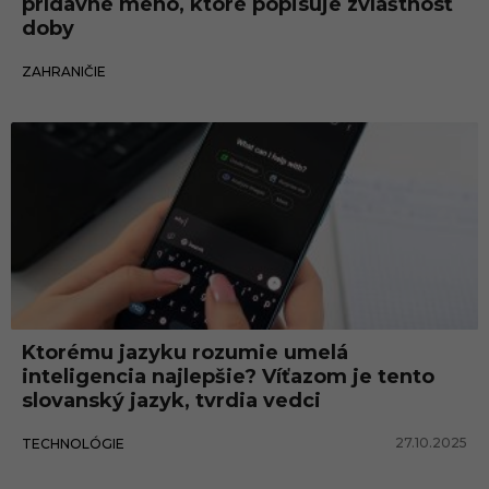
prídavné meno, ktoré popisuje zvláštnosť
doby
18.11.2025
ZAHRANIČIE
Ktorému jazyku rozumie umelá
inteligencia najlepšie? Víťazom je tento
slovanský jazyk, tvrdia vedci
27.10.2025
TECHNOLÓGIE