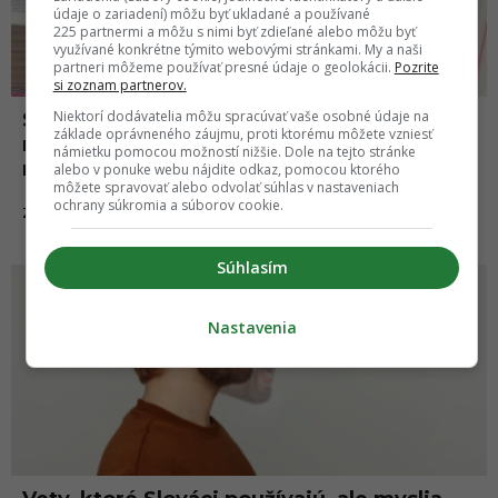
údaje o zariadení) môžu byť ukladané a používané
225 partnermi a môžu s nimi byť zdieľané alebo môžu byť
využívané konkrétne týmito webovými stránkami. My a naši
partneri môžeme používať presné údaje o geolokácii.
Pozrite
si zoznam partnerov.
Niektorí dodávatelia môžu spracúvať vaše osobné údaje na
Skibidi, delulu a ďalšie moderné slová
základe oprávneného záujmu, proti ktorému môžete vzniesť
mieria do slovníka. Jazykovedci reagujú
námietku pomocou možností nižšie. Dole na tejto stránke
na meniacu sa hovorovú reč
alebo v ponuke webu nájdite odkaz, pomocou ktorého
môžete spravovať alebo odvolať súhlas v nastaveniach
ochrany súkromia a súborov cookie.
19.08.2025
ZÁBAVA
Súhlasím
Nastavenia