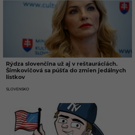
Slovensko
Rýdza slovenčina už aj v reštauráciách.
Šimkovičová sa púšťa do zmien jedálnych
lístkov
25.10.2024
SLOVENSKO