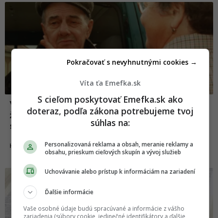
Pokračovať s nevyhnutnými cookies →
Víta ťa Emefka.sk
S cieľom poskytovať Emefka.sk ako
Vojaka zavreli na psychiatriu kvôli tomu,
doteraz, podľa zákona potrebujeme tvoj
že hovoril vymyslenou rečou: Po 53 rokoch
súhlas na:
sa ukázalo, že len rozprával po maďarsky
Personalizovaná reklama a obsah, meranie reklamy a
21.08.2025
HISTÓRIA
obsahu, prieskum cieľových skupín a vývoj služieb
Uchovávanie alebo prístup k informáciám na zariadení
Ďalšie informácie
Vaše osobné údaje budú spracúvané a informácie z vášho
zariadenia (súbory cookie, jedinečné identifikátory a ďalšie