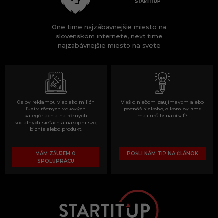
One time najzábavnejšie miesto na
slovenskom internete, next time
najzabávnejšie miesto na svete
Oslov reklamou viac ako milión
Vieš o niečom zaujímavom alebo
ľudí v rôznych vekových
poznáš niekoho, o kom by sme
kategóriách a na rôznych
mali určite napísať?
sociálnych sieťach a nakopni svoj
biznis alebo produkt.
MÁM ZÁUJEM O
POŠLI NÁM TIP NA ČLÁNOK
SPOLUPRÁCU