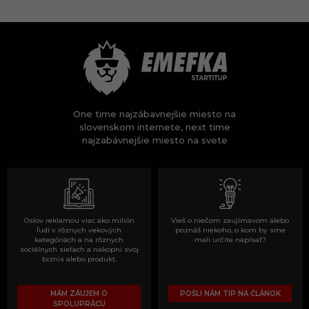
One time najzábavnejšie miesto na
slovenskom internete, next time
najzabávnejšie miesto na svete
Oslov reklamou viac ako milión
Vieš o niečom zaujímavom alebo
ľudí v rôznych vekových
poznáš niekoho, o kom by sme
kategóriách a na rôznych
mali určite napísať?
sociálnych sieťach a nakopni svoj
biznis alebo produkt.
MÁM ZÁUJEM O
POŠLI NÁM TIP NA ČLÁNOK
SPOLUPRÁCU