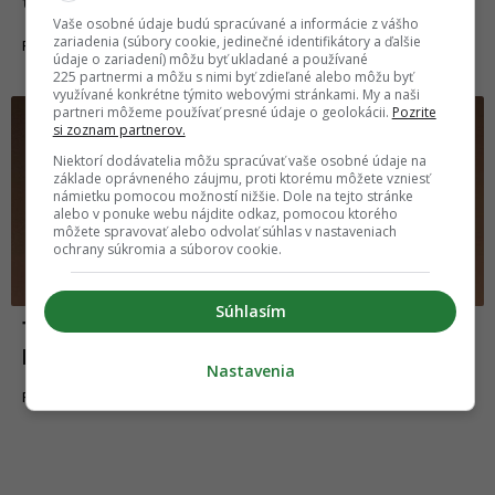
tlačiarňou
Vaše osobné údaje budú spracúvané a informácie z vášho
zariadenia (súbory cookie, jedinečné identifikátory a ďalšie
27.10.2017
FAKTY A ZAUJÍMAVOSTI
údaje o zariadení) môžu byť ukladané a používané
225 partnermi a môžu s nimi byť zdieľané alebo môžu byť
využívané konkrétne týmito webovými stránkami. My a naši
Fakty a zaujímavosti
partneri môžeme používať presné údaje o geolokácii.
Pozrite
si zoznam partnerov.
Niektorí dodávatelia môžu spracúvať vaše osobné údaje na
základe oprávneného záujmu, proti ktorému môžete vzniesť
námietku pomocou možností nižšie. Dole na tejto stránke
alebo v ponuke webu nájdite odkaz, pomocou ktorého
môžete spravovať alebo odvolať súhlas v nastaveniach
ochrany súkromia a súborov cookie.
Súhlasím
10 čínskych vychytávok na krásu bez
potreby plastickej operácie
Nastavenia
25.10.2017
FAKTY A ZAUJÍMAVOSTI