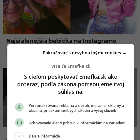
Najšialenejšia babička na Instagrame
Pokračovať s nevyhnutnými cookies →
06.11.2017
ĽUDIA
Víta ťa Emefka.sk
S cieľom poskytovať Emefka.sk ako
doteraz, podľa zákona potrebujeme tvoj
súhlas na:
Personalizovaná reklama a obsah, meranie reklamy a
obsahu, prieskum cieľových skupín a vývoj služieb
Uchovávanie alebo prístup k informáciám na zariadení
Tie najšialenejšie veci, ktoré vyrobili 3D
Ďalšie informácie