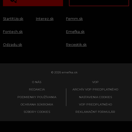
StartItUp.sk
Interez.sk
Femm.sk
Fontech.sk
Emefka.sk
Odzadu.sk
Receptik.sk
© 2026 emefka.sk
O NÁS
VOP
REDAKCIA
ARCHÍV VOP PREDPLATNÉHO
PODMIENKY POUŽÍVANIA
NASTAVENIA COOKIES
OCHRANA SÚKROMIA
VOP PREDPLATNÉHO
SÚBORY COOKIES
REKLAMAČNÝ FORMULÁR