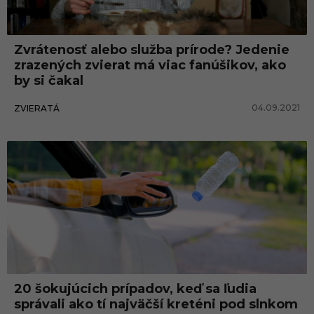
i
e
Zvrátenosť alebo služba prírode? Jedenie
z
zrazených zvierat má viac fanúšikov, ako
r
by si čakal
a
04.09.2021
ZVIERATÁ
z
e
n
ý
c
h
z
v
i
20 šokujúcich prípadov, keď sa ľudia
správali ako tí najväčší kreténi pod slnkom
e