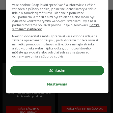
Vaše osobné údaje budú spracúvané a informácie z vášho
zariadenia (súbory cookie, jedinečné identifikátory a ďalšie
údaje o zariadení) môžu byť ukladané a používané
225 partnermi a môžu s nimi byť zdieľané alebo môžu byť
využívané konkrétne týmito webovými stránkami. My a naši
partneri môžeme používať presné údaje o geolokácii.
Pozrite
si zoznam partnerov.
Niektorí dodávatelia môžu spracúvať vaše osobné údaje na
základe oprávneného záujmu, proti ktorému môžete vzniesť
One time najzábavnejšie miesto na
námietku pomocou možností nižšie. Dole na tejto stránke
slovenskom internete, next time
alebo v ponuke webu nájdite odkaz, pomocou ktorého
môžete spravovať alebo odvolať súhlas v nastaveniach
najzabávnejšie miesto na svete
ochrany súkromia a súborov cookie.
Súhlasím
Oslov reklamou viac ako milión
Vieš o niečom zaujímavom alebo
Nastavenia
ľudí v rôznych vekových
poznáš niekoho, o kom by sme
kategóriách a na rôznych
mali určite napísať?
sociálnych sieťach a nakopni svoj
biznis alebo produkt.
MÁM ZÁUJEM O
POŠLI NÁM TIP NA ČLÁNOK
SPOLUPRÁCU