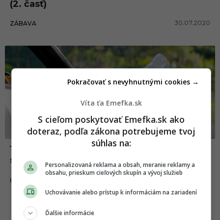
(2. časť)
r
30.07.2020
a
ZÁBAVA
t
Pokračovať s nevyhnutnými cookies →
Víta ťa Emefka.sk
S cieľom poskytovať Emefka.sk ako
doteraz, podľa zákona potrebujeme tvoj
súhlas na:
15 šokujúcich prípadov, keď sa ľudia
správali ako tí najväčší kreténi pod slnkom
Personalizovaná reklama a obsah, meranie reklamy a
obsahu, prieskum cieľových skupín a vývoj služieb
13.05.2020
ĽUDIA
Uchovávanie alebo prístup k informáciám na zariadení
Ďalšie informácie