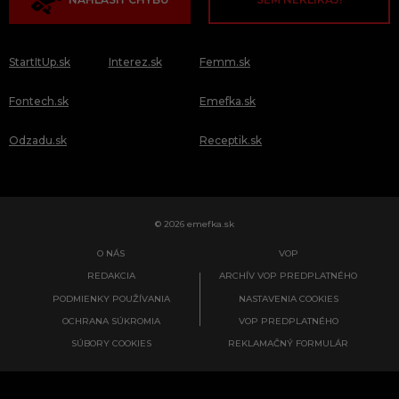
StartItUp.sk
Interez.sk
Femm.sk
Fontech.sk
Emefka.sk
Odzadu.sk
Receptik.sk
© 2026 emefka.sk
O NÁS
VOP
REDAKCIA
ARCHÍV VOP PREDPLATNÉHO
PODMIENKY POUŽÍVANIA
NASTAVENIA COOKIES
OCHRANA SÚKROMIA
VOP PREDPLATNÉHO
SÚBORY COOKIES
REKLAMAČNÝ FORMULÁR