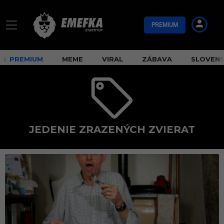
PREMIUM
PREMIUM
MEME
VIRAL
ZÁBAVA
SLOVEN
JEDENIE ZRAZENÝCH ZVIERAT
j
e
d
e
n