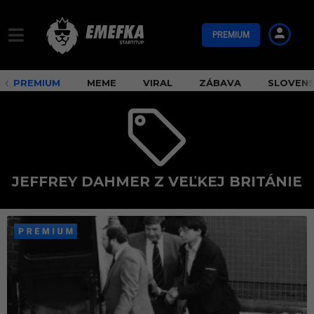
PREMIUM
PREMIUM
MEME
VIRAL
ZÁBAVA
SLOVEN
JEFFREY DAHMER Z VEĽKEJ BRITÁNIE
J
e
f
f
r