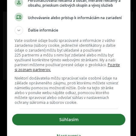
Personalizovaná reklama a obsah, meranie reklamy a
B
obsahu, prieskum cieľových skupín a vývoj služieb
r
Uchovávanie alebo prístup k informáciám na zariadení
i
Ďalšie informácie
t
Oslov reklamou viac ako milión
Vieš o niečom zaujímavom alebo
ľudí v rôznych vekových
poznáš niekoho, o kom by sme
Vaše osobné údaje budú spracúvané a informácie z vášho
á
kategóriách a na rôznych
mali určite napísať?
zariadenia (súbory cookie, jedinečné identifikátory a ďalšie
sociálnych sieťach a nakopni svoj
údaje o zariadení) môžu byť ukladané a používané
n
biznis alebo produkt.
225 partnermi a môžu s nimi byť zdieľané alebo môžu byť
i
využívané konkrétne týmito webovými stránkami. My a naši
partneri môžeme používať presné údaje o geolokácii.
Pozrite
MÁM ZÁUJEM O
POŠLI NÁM TIP NA ČLÁNOK
e
si zoznam partnerov.
SPOLUPRÁCU
Niektorí dodávatelia môžu spracúvať vaše osobné údaje na
základe oprávneného záujmu, proti ktorému môžete vzniesť
námietku pomocou možností nižšie. Dole na tejto stránke
alebo v ponuke webu nájdite odkaz, pomocou ktorého
môžete spravovať alebo odvolať súhlas v nastaveniach
ochrany súkromia a súborov cookie.
Súhlasím
Inzercia
Cenník
Nastavenia