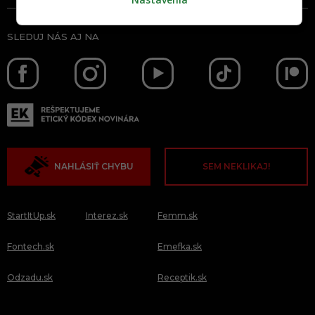
SLEDUJ NÁS AJ NA
NAHLÁSIŤ CHYBU
SEM NEKLIKAJ!
StartItUp.sk
Interez.sk
Femm.sk
Fontech.sk
Emefka.sk
Odzadu.sk
Receptik.sk