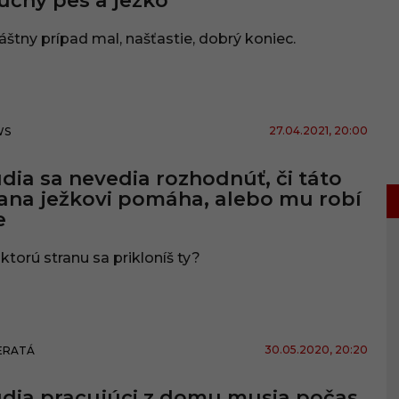
učný pes a ježko
áštny prípad mal, našťastie, dobrý koniec.
27.04.2021
, 20:00
WS
dia sa nevedia rozhodnúť, či táto
ana ježkovi pomáha, alebo mu robí
e
ktorú stranu sa prikloníš ty?
30.05.2020
, 20:20
ERATÁ
dia pracujúci z domu musia počas