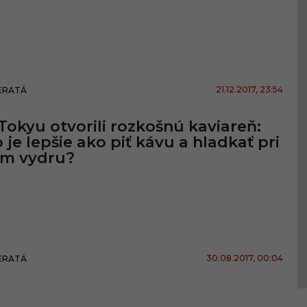
21.12.2017
, 23:54
ERATÁ
Tokyu otvorili rozkošnú kaviareň:
 je lepšie ako piť kávu a hladkať pri
om vydru?
30.08.2017
, 00:04
ERATÁ