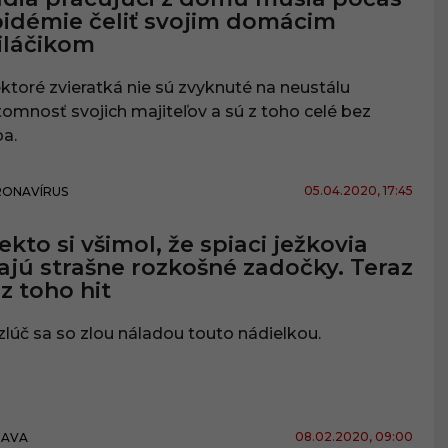
idémie čeliť svojim domácim
iláčikom
ktoré zvieratká nie sú zvyknuté na neustálu
tomnosť svojich majiteľov a sú z toho celé bez
a.
05.04.2020
, 17:45
ONAVÍRUS
ekto si všimol, že spiaci ježkovia
jú strašne rozkošné zadočky. Teraz
 z toho hit
lúč sa so zlou náladou touto nádielkou.
08.02.2020
, 09:00
BAVA