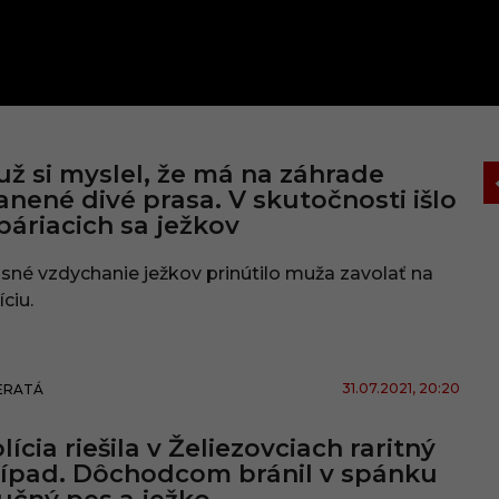
ž si myslel, že má na záhrade
anené divé prasa. V skutočnosti išlo
páriacich sa ježkov
sné vzdychanie ježkov prinútilo muža zavolať na
íciu.
31.07.2021
, 20:20
ERATÁ
lícia riešila v Želiezovciach raritný
ípad. Dôchodcom bránil v spánku