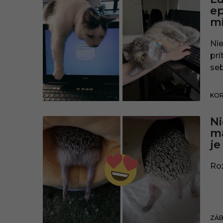
ep
m
Nie
prí
seb
KOR
Ni
ma
je
Roz
ZÁ