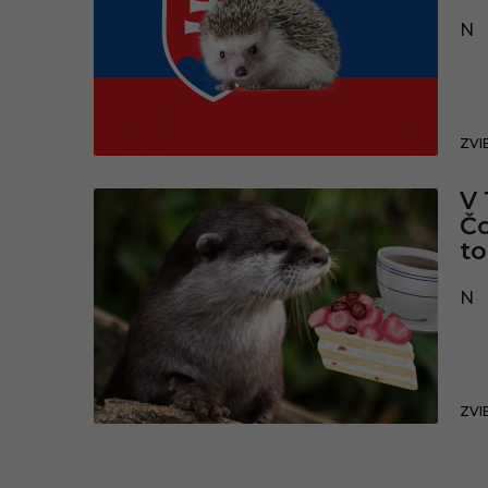
N
ZVI
V 
Čo
t
N
ZVI