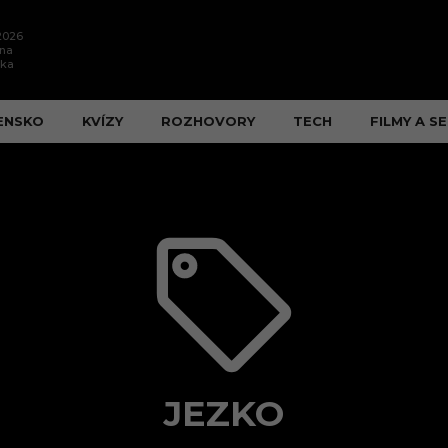
.2026
ína
ška
ENSKO
KVÍZY
ROZHOVORY
TECH
FILMY A SE
JEZKO