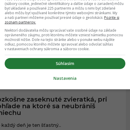
(súbory cookie, jedinečné identifikátory a ďalšie údaje o zariadení) môžu
21.09.2019
, 23:00
byť ukladané a používané 225 partnermi a môžu s nimi byť zdieľané
alebo môžu byť využívané konkrétne týmito webovými stránkami. My
a naši partneri môžeme používať presné údaje o geolokácii.
Pozrite si
zoznam partnerov.
tky tohto fotogenického ježka s
Niektorí dodávatelia môžu spracúvať vaše osobné údaje na základe
astným účtom na Instagrame ti
oprávneného záujmu, proti ktorému môžete vzniesť námietku pomocou
možností nižšie. Dole na tejto stránke alebo v ponuke webu nájdite
ztopia srdce
odkaz, pomocou ktorého môžete spravovať alebo odvolať súhlas
v nastaveniach ochrany súkromia a súborov cookie.
o je presne to, čo potrebuješ, keď máš zlý deň.
Súhlasím
Nastavenia
19.07.2019
, 09:40
ERATÁ
zkošne zaseknuté zvieratká, pri
hľade na ktoré sa neubrániš
miechu
 každý deň je ten šťastný...