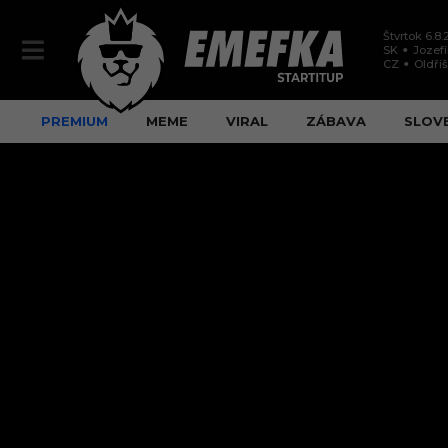
Štvrtok 6.8
SK
Jozef
CZ
Oldři
PREMIUM
MEME
VIRAL
ZÁBAVA
SLOV