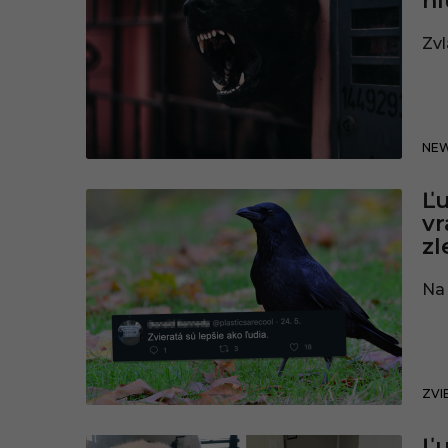
hl
Zvl
NE
Ľu
vr
zl
Na 
ZVI
Ľu