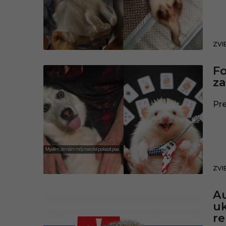
ZVI
Fo
za
Pre
ZVI
Au
uk
r