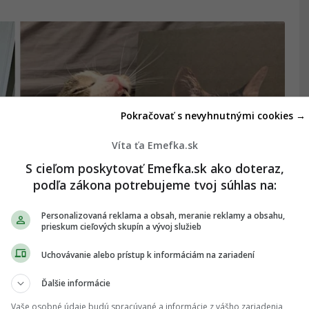
Pokračovať s nevyhnutnými cookies →
Víta ťa Emefka.sk
S cieľom poskytovať Emefka.sk ako doteraz,
podľa zákona potrebujeme tvoj súhlas na:
Personalizovaná reklama a obsah, meranie reklamy a obsahu,
prieskum cieľových skupín a vývoj služieb
om kráľovské portréty a je to
Uchovávanie alebo prístup k informáciám na zariadení
e
Ďalšie informácie
eť aj pre toho svojho.
Vaše osobné údaje budú spracúvané a informácie z vášho zariadenia