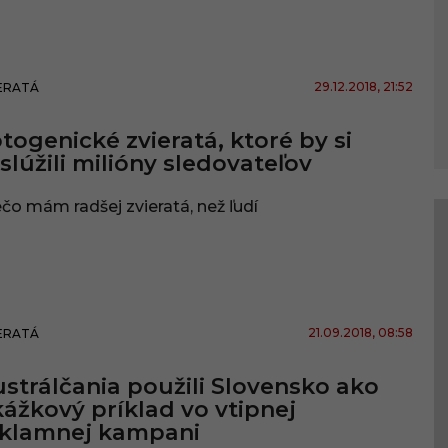
29.12.2018
, 21:52
ERATÁ
togenické zvieratá, ktoré by si
slúžili milióny sledovateľov
čo mám radšej zvieratá, než ľudí
21.09.2018
, 08:58
ERATÁ
strálčania použili Slovensko ako
ážkový príklad vo vtipnej
eklamnej kampani