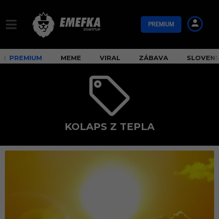
PREMIUM
PREMIUM
MEME
VIRAL
ZÁBAVA
SLOVEN
KOLAPS Z TEPLA
k
o
l
a
p