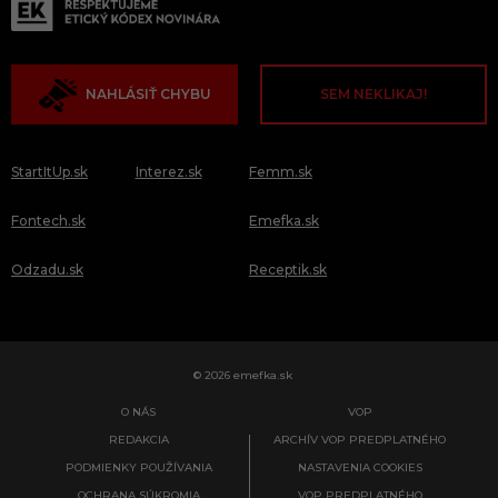
NAHLÁSIŤ CHYBU
SEM NEKLIKAJ!
StartItUp.sk
Interez.sk
Femm.sk
Fontech.sk
Emefka.sk
Odzadu.sk
Receptik.sk
© 2026 emefka.sk
O NÁS
VOP
REDAKCIA
ARCHÍV VOP PREDPLATNÉHO
PODMIENKY POUŽÍVANIA
NASTAVENIA COOKIES
OCHRANA SÚKROMIA
VOP PREDPLATNÉHO