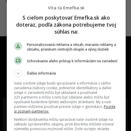
05.08.2022
NEWS
Víta ťa Emefka.sk
S cieľom poskytovať Emefka.sk ako
doteraz, podľa zákona potrebujeme tvoj
súhlas na:
Personalizovaná reklama a obsah, meranie reklamy a
obsahu, prieskum cieľových skupín a vývoj služieb
Uchovávanie alebo prístup k informáciám na zariadení
Ďalšie informácie
One time najzábavnejšie miesto na
slovenskom internete, next time
Vaše osobné údaje budú spracúvané a informácie z vášho
najzabávnejšie miesto na svete
zariadenia (súbory cookie, jedinečné identifikátory a ďalšie
údaje o zariadení) môžu byť ukladané a používané
225 partnermi a môžu s nimi byť zdieľané alebo môžu byť
využívané konkrétne týmito webovými stránkami. My a naši
partneri môžeme používať presné údaje o geolokácii.
Pozrite
si zoznam partnerov.
Niektorí dodávatelia môžu spracúvať vaše osobné údaje na
Oslov reklamou viac ako milión
Vieš o niečom zaujímavom alebo
základe oprávneného záujmu, proti ktorému môžete vzniesť
ľudí v rôznych vekových
poznáš niekoho, o kom by sme
námietku pomocou možností nižšie. Dole na tejto stránke
kategóriách a na rôznych
mali určite napísať?