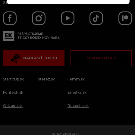
SLEDUJ NÁS AJ NA
NAHLÁSIŤ CHYBU
SEM NEKLIKAJ!
StartItUp.sk
Interez.sk
Femm.sk
Fontech.sk
Emefka.sk
Odzadu.sk
Receptik.sk
© 2026 emefka.sk