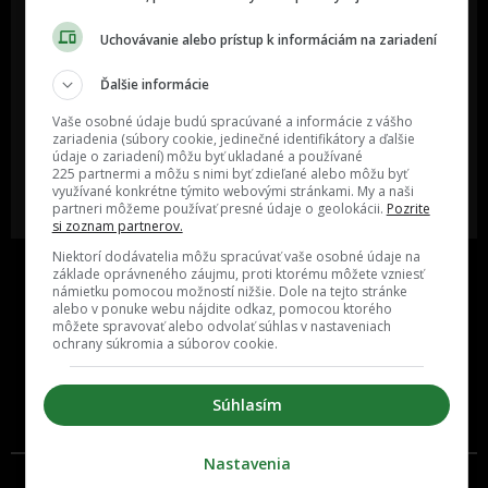
Uchovávanie alebo prístup k informáciám na zariadení
Oslov reklamou viac ako milión
Vieš o niečom zaujímavom alebo
Ďalšie informácie
ľudí v rôznych vekových
poznáš niekoho, o kom by sme
kategóriách a na rôznych
mali určite napísať?
Vaše osobné údaje budú spracúvané a informácie z vášho
sociálnych sieťach a nakopni svoj
zariadenia (súbory cookie, jedinečné identifikátory a ďalšie
biznis alebo produkt.
údaje o zariadení) môžu byť ukladané a používané
225 partnermi a môžu s nimi byť zdieľané alebo môžu byť
využívané konkrétne týmito webovými stránkami. My a naši
MÁM ZÁUJEM O
POŠLI NÁM TIP NA ČLÁNOK
partneri môžeme používať presné údaje o geolokácii.
Pozrite
SPOLUPRÁCU
si zoznam partnerov.
Niektorí dodávatelia môžu spracúvať vaše osobné údaje na
základe oprávneného záujmu, proti ktorému môžete vzniesť
námietku pomocou možností nižšie. Dole na tejto stránke
alebo v ponuke webu nájdite odkaz, pomocou ktorého
môžete spravovať alebo odvolať súhlas v nastaveniach
ochrany súkromia a súborov cookie.
Súhlasím
Inzercia
Cenník
Nastavenia