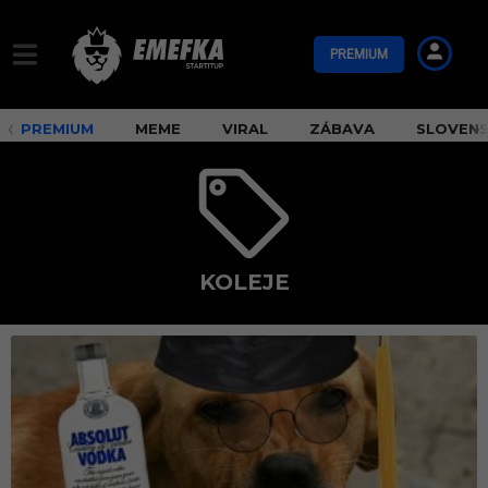
PREMIUM
PREMIUM
MEME
VIRAL
ZÁBAVA
SLOVEN
KOLEJE
k
o
l
e
j