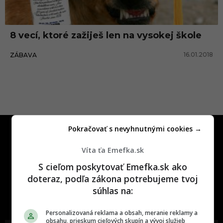
e
8 vecí, ktoré zažiješ len na vysokej škole
16.01.2018
ZÁBAVA
Pokračovať s nevyhnutnými cookies →
Víta ťa Emefka.sk
S cieľom poskytovať Emefka.sk ako
doteraz, podľa zákona potrebujeme tvoj
One time najzábavnejšie miesto na
súhlas na:
slovenskom internete, next time
najzabávnejšie miesto na svete
Personalizovaná reklama a obsah, meranie reklamy a
obsahu, prieskum cieľových skupín a vývoj služieb