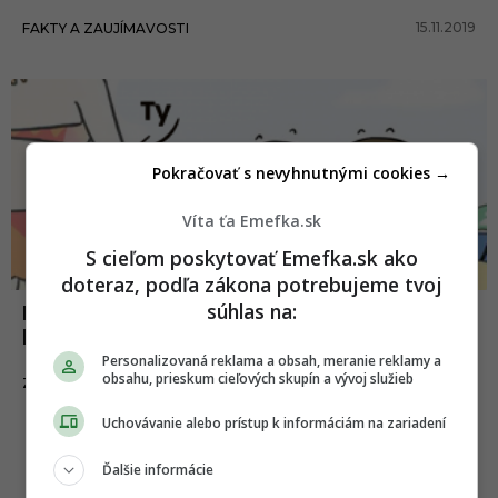
15.11.2019
FAKTY A ZAUJÍMAVOSTI
Pokračovať s nevyhnutnými cookies →
Víta ťa Emefka.sk
S cieľom poskytovať Emefka.sk ako
doteraz, podľa zákona potrebujeme tvoj
súhlas na:
Prvý letný deň a s ním týchto 20 vecí,
ktoré na lete úplne „zbožňujeme“
Personalizovaná reklama a obsah, meranie reklamy a
obsahu, prieskum cieľových skupín a vývoj služieb
21.06.2018
ZÁBAVA
Uchovávanie alebo prístup k informáciám na zariadení
Ďalšie informácie