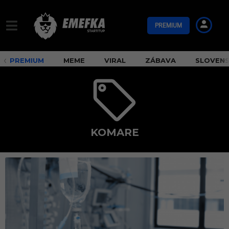
PREMIUM
PREMIUM
MEME
VIRAL
ZÁBAVA
SLOVEN
KOMARE
k
o
m
a
r