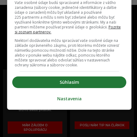
Vaše osobné údaje budú spracúvané a informácie z vášho
zariadenia (súbory cookie, jedinečné identifikátory a ďalšie
údaje o zariadení) môžu byť ukladané a používané
225 partnermi a môžu s nimi byť zdieľané alebo môžu byť
využívané konkrétne týmito webovými stránkami. My a naši
partneri môžeme používať presné údaje o geolokácii.
Pozrite
si zoznam partnerov.
Niektorí dodávatelia môžu spracúvať vaše osobné údaje na
základe oprávneného záujmu, proti ktorému môžete vzniesť
One time najzábavnejšie miesto na
námietku pomocou možností nižšie. Dole na tejto stránke
slovenskom internete, next time
alebo v ponuke webu nájdite odkaz, pomocou ktorého
najzabávnejšie miesto na svete
môžete spravovať alebo odvolať súhlas v nastaveniach
ochrany súkromia a súborov cookie.
Súhlasím
Oslov reklamou viac ako milión
Vieš o niečom zaujímavom alebo
ľudí v rôznych vekových
poznáš niekoho, o kom by sme
Nastavenia
kategóriách a na rôznych
mali určite napísať?
sociálnych sieťach a nakopni svoj
biznis alebo produkt.
MÁM ZÁUJEM O
POŠLI NÁM TIP NA ČLÁNOK
SPOLUPRÁCU