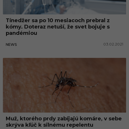
e
Tínedžer sa po 10 mesiacoch prebral z
kómy. Doteraz netuší, že svet bojuje s
pandémiou
03.02.2021
NEWS
Muž, ktorého prdy zabíjajú komáre, v sebe
skrýva kľúč k silnému repelentu