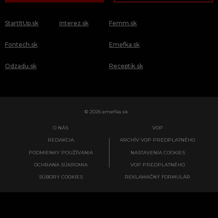
StartItUp.sk
Interez.sk
Femm.sk
Fontech.sk
Emefka.sk
Odzadu.sk
Receptik.sk
© 2026 emefka.sk
O NÁS
VOP
REDAKCIA
ARCHÍV VOP PREDPLATNÉHO
PODMIENKY POUŽÍVANIA
NASTAVENIA COOKIES
OCHRANA SÚKROMIA
VOP PREDPLATNÉHO
SÚBORY COOKIES
REKLAMAČNÝ FORMULÁR