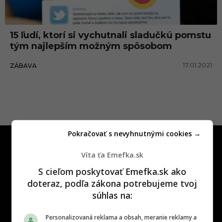
k
á
15 ľudí, ktorí si vychutnali sladučkú pomstu
p
tým najlepším možným spôsobom
o
17.01.2021
ZÁBAVA
m
s
t
a
Pokračovať s nevyhnutnými cookies →
Víta ťa Emefka.sk
S cieľom poskytovať Emefka.sk ako
doteraz, podľa zákona potrebujeme tvoj
One time najzábavnejšie miesto na
súhlas na:
slovenskom internete, next time
najzabávnejšie miesto na svete
Personalizovaná reklama a obsah, meranie reklamy a