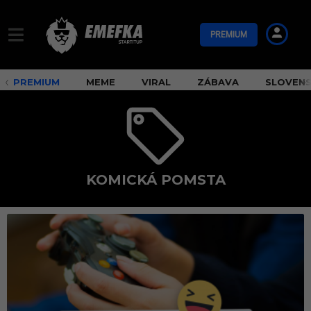
PREMIUM
PREMIUM
MEME
VIRAL
ZÁBAVA
SLOVEN
KOMICKÁ POMSTA
k
o
m
i
c