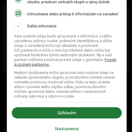
obsahu, prieskum cieľových skupín a vývoj služieb
Uchovávanie alebo prístup k informáciám na zariadení
Ďalšie informácie
Oslov reklamou viac ako milión
Vieš o niečom zaujímavom alebo
ľudí v rôznych vekových
poznáš niekoho, o kom by sme
Vaše osobné údaje budú spracúvané a informácie z vášho
kategóriách a na rôznych
mali určite napísať?
sociálnych sieťach a nakopni svoj
zariadenia (súbory cookie, jedinečné identifikátory a ďalšie
biznis alebo produkt.
údaje o zariadení) môžu byť ukladané a používané
225 partnermi a môžu s nimi byť zdieľané alebo môžu byť
využívané konkrétne týmito webovými stránkami. My a naši
MÁM ZÁUJEM O
POŠLI NÁM TIP NA ČLÁNOK
partneri môžeme používať presné údaje o geolokácii.
Pozrite
SPOLUPRÁCU
si zoznam partnerov.
Niektorí dodávatelia môžu spracúvať vaše osobné údaje na
základe oprávneného záujmu, proti ktorému môžete vzniesť
námietku pomocou možností nižšie. Dole na tejto stránke
alebo v ponuke webu nájdite odkaz, pomocou ktorého
môžete spravovať alebo odvolať súhlas v nastaveniach
ochrany súkromia a súborov cookie.
Súhlasím
Inzercia
Cenník
Nastavenia