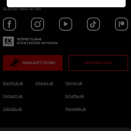
SLEDUJ NÁS AJ NA
NAHLÁSIŤ CHYBU
SEM NEKLIKAJ!
StartItUp.sk
Interez.sk
Femm.sk
Fontech.sk
Emefka.sk
Odzadu.sk
Receptik.sk