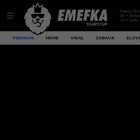
Piatok 7.8.
SK
Štefán
CZ
Lada
PREMIUM
MEME
VIRAL
ZÁBAVA
SLOV