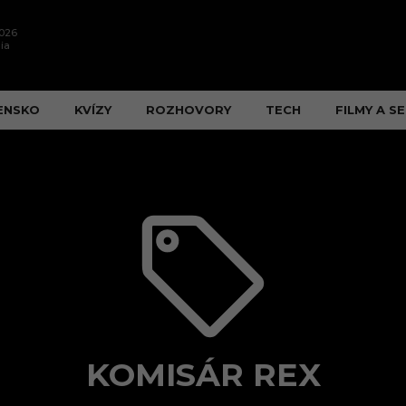
2026
ia
ENSKO
KVÍZY
ROZHOVORY
TECH
FILMY A SE
KOMISÁR REX