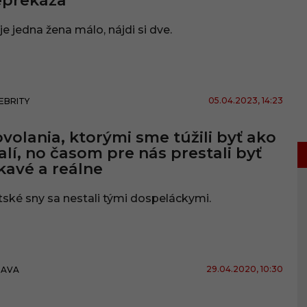
eprekáža
je jedna žena málo, nájdi si dve.
05.04.2023
, 14:23
EBRITY
volania, ktorými sme túžili byť ako
lí, no časom pre nás prestali byť
kavé a reálne
ské sny sa nestali tými dospeláckymi.
29.04.2020
, 10:30
BAVA