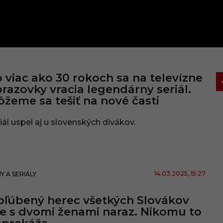
 viac ako 30 rokoch sa na televízne
razovky vracia legendárny seriál.
žeme sa tešiť na nové časti
iál uspel aj u slovenských divákov.
14.03.2025
, 15:27
MY A SERIÁLY
ľúbený herec všetkých Slovákov
je s dvomi ženami naraz. Nikomu to