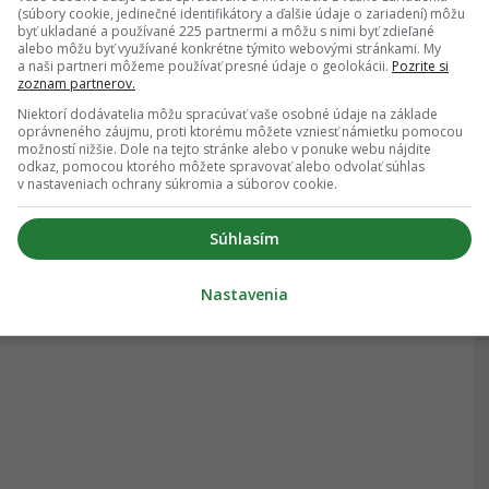
(súbory cookie, jedinečné identifikátory a ďalšie údaje o zariadení) môžu
byť ukladané a používané 225 partnermi a môžu s nimi byť zdieľané
alebo môžu byť využívané konkrétne týmito webovými stránkami. My
a naši partneri môžeme používať presné údaje o geolokácii.
Pozrite si
zoznam partnerov.
Niektorí dodávatelia môžu spracúvať vaše osobné údaje na základe
oprávneného záujmu, proti ktorému môžete vzniesť námietku pomocou
možností nižšie. Dole na tejto stránke alebo v ponuke webu nájdite
odkaz, pomocou ktorého môžete spravovať alebo odvolať súhlas
v nastaveniach ochrany súkromia a súborov cookie.
Súhlasím
Nastavenia