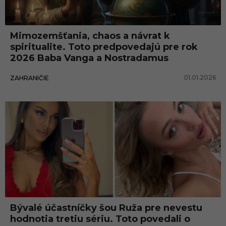
i
k
Mimozemšťania, chaos a návrat k
t
spiritualite. Toto predpovedajú pre rok
y
2026 Baba Vanga a Nostradamus
01.01.2026
ZAHRANIČIE
Bývalé účastníčky šou Ruža pre nevestu
hodnotia tretiu sériu. Toto povedali o