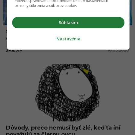
môžete spravovať alebo odvolať súhlas v nastaveniach
ochrany súkromia a súborov cookie.
Súhlasím
Sarkastické hlášky a reakcie, ktorými
efektívne „zotrieš“ svojho nepriateľa
Nastavenia
10.03.2020
ZÁBAVA
Dôvody, prečo nemusí byť zlé, keď ťa iní
považujú za čiernu ovcu