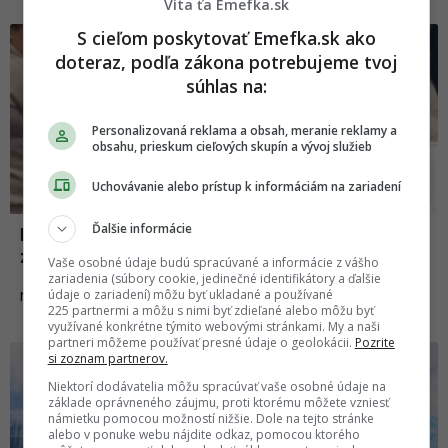
Víta ťa Emefka.sk
S cieľom poskytovať Emefka.sk ako
doteraz, podľa zákona potrebujeme tvoj
súhlas na:
Personalizovaná reklama a obsah, meranie reklamy a
obsahu, prieskum cieľových skupín a vývoj služieb
Uchovávanie alebo prístup k informáciám na zariadení
Ďalšie informácie
Nežiadúci účinok koronavírusu: Ľudia sa
začínajú biť v obchodoch
Vaše osobné údaje budú spracúvané a informácie z vášho
zariadenia (súbory cookie, jedinečné identifikátory a ďalšie
údaje o zariadení) môžu byť ukladané a používané
10.03.2020
NEWS
225 partnermi a môžu s nimi byť zdieľané alebo môžu byť
využívané konkrétne týmito webovými stránkami. My a naši
partneri môžeme používať presné údaje o geolokácii.
Pozrite
si zoznam partnerov.
Niektorí dodávatelia môžu spracúvať vaše osobné údaje na
základe oprávneného záujmu, proti ktorému môžete vzniesť
námietku pomocou možností nižšie. Dole na tejto stránke
alebo v ponuke webu nájdite odkaz, pomocou ktorého