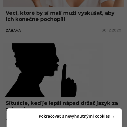
Veci, ktoré by si mali muži vyskúšať, aby
ich konečne pochopili
30.12.2020
ZÁBAVA
Tipy a triky
Situácie, keď je lepší nápad držať jazyk za
zubami
Pokračovať s nevyhnutnými cookies →
20.03.2020
TIPY A TRIKY