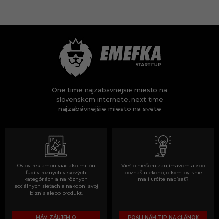
One time najzábavnejšie miesto na
slovenskom internete, next time
najzabávnejšie miesto na svete
Oslov reklamou viac ako milión
Vieš o niečom zaujímavom alebo
ľudí v rôznych vekových
poznáš niekoho, o kom by sme
kategóriách a na rôznych
mali určite napísať?
sociálnych sieťach a nakopni svoj
biznis alebo produkt.
MÁM ZÁUJEM O
POŠLI NÁM TIP NA ČLÁNOK