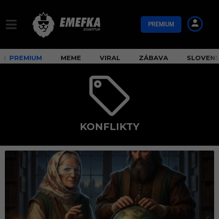
PREMIUM
PREMIUM
MEME
VIRAL
ZÁBAVA
SLOVEN
KONFLIKTY
k
o
n
f
l