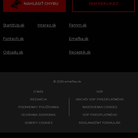
NAHLÁSIŤ CHYBU
SEM NEKLIKAJ!
StartItUp.sk
Interez.sk
Femm.sk
Fontech.sk
Emefka.sk
Odzadu.sk
Receptik.sk
© 2026 emefka.sk
O NÁS
VOP
REDAKCIA
ARCHÍV VOP PREDPLATNÉHO
PODMIENKY POUŽÍVANIA
NASTAVENIA COOKIES
OCHRANA SÚKROMIA
VOP PREDPLATNÉHO
SÚBORY COOKIES
REKLAMAČNÝ FORMULÁR