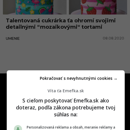
k
y
Talentovaná cukrárka ťa ohromí svojimi
detailnými “mozaikovými“ tortami
08.08.2020
UMENIE
Pokračovať s nevyhnutnými cookies →
Víta ťa Emefka.sk
S cieľom poskytovať Emefka.sk ako
doteraz, podľa zákona potrebujeme tvoj
One time najzábavnejšie miesto na
súhlas na:
slovenskom internete, next time
najzabávnejšie miesto na svete
Personalizovaná reklama a obsah, meranie reklamy a