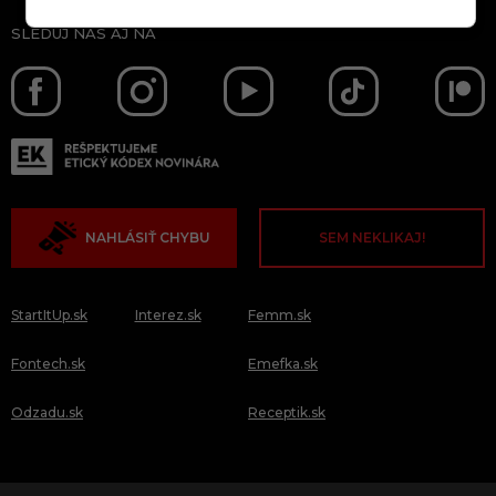
SLEDUJ NÁS AJ NA
NAHLÁSIŤ CHYBU
SEM NEKLIKAJ!
StartItUp.sk
Interez.sk
Femm.sk
Fontech.sk
Emefka.sk
Odzadu.sk
Receptik.sk