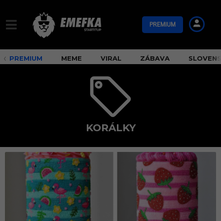
PREMIUM
PREMIUM
MEME
VIRAL
ZÁBAVA
SLOVEN
KORÁLKY
k
o
r
á
l