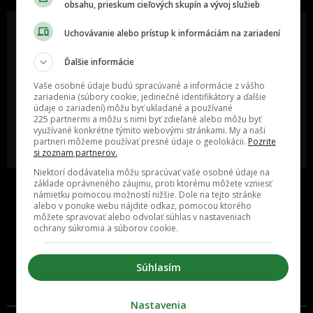
obsahu, prieskum cieľových skupín a vývoj služieb
Uchovávanie alebo prístup k informáciám na zariadení
Ďalšie informácie
Oslov reklamou viac ako milión
Vieš o niečom zaujímavom alebo
ľudí v rôznych vekových
poznáš niekoho, o kom by sme
Vaše osobné údaje budú spracúvané a informácie z vášho
kategóriách a na rôznych
mali určite napísať?
sociálnych sieťach a nakopni svoj
zariadenia (súbory cookie, jedinečné identifikátory a ďalšie
biznis alebo produkt.
údaje o zariadení) môžu byť ukladané a používané
225 partnermi a môžu s nimi byť zdieľané alebo môžu byť
využívané konkrétne týmito webovými stránkami. My a naši
MÁM ZÁUJEM O
POŠLI NÁM TIP NA ČLÁNOK
partneri môžeme používať presné údaje o geolokácii.
Pozrite
SPOLUPRÁCU
si zoznam partnerov.
Niektorí dodávatelia môžu spracúvať vaše osobné údaje na
základe oprávneného záujmu, proti ktorému môžete vzniesť
námietku pomocou možností nižšie. Dole na tejto stránke
alebo v ponuke webu nájdite odkaz, pomocou ktorého
môžete spravovať alebo odvolať súhlas v nastaveniach
ochrany súkromia a súborov cookie.
Súhlasím
Inzercia
Cenník
Nastavenia