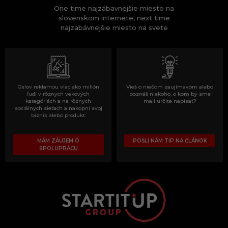
One time najzábavnejšie miesto na
slovenskom internete, next time
najzabávnejšie miesto na svete
Oslov reklamou viac ako milión
Vieš o niečom zaujímavom alebo
ľudí v rôznych vekových
poznáš niekoho, o kom by sme
kategóriách a na rôznych
mali určite napísať?
sociálnych sieťach a nakopni svoj
biznis alebo produkt.
MÁM ZÁUJEM O
POŠLI NÁM TIP NA ČLÁNOK
SPOLUPRÁCU