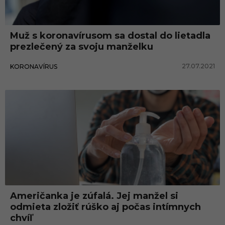
a
v
Muž s koronavírusom sa dostal do lietadla
í
prezlečený za svoju manželku
r
27.07.2021
KORONAVÍRUS
u
s
a
p
r
a
v
i
d
Američanka je zúfalá. Jej manžel si
l
odmieta zložiť rúško aj počas intímnych
chvíľ
á