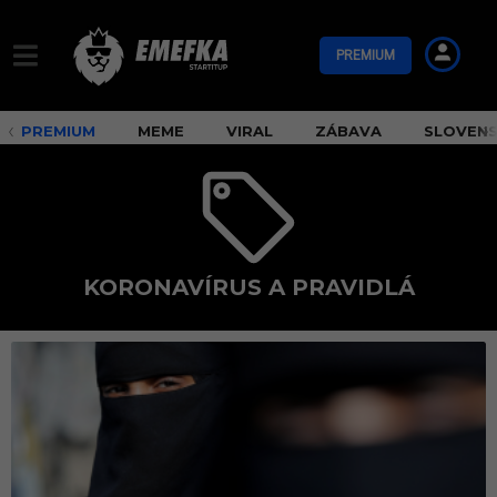
PREMIUM
PREMIUM
MEME
VIRAL
ZÁBAVA
SLOVEN
KORONAVÍRUS A PRAVIDLÁ
k
o
r
o
n