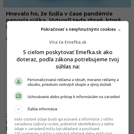
Hnevalo ho, že ľudia v čase pandémie
nenosia rúška. Vytvoril teda zbraň, ktorá
ich strieľa
Pokračovať s nevyhnutnými cookies →
20.08.2020
KORONAVÍRUS
Víta ťa Emefka.sk
S cieľom poskytovať Emefka.sk ako
Umenie
doteraz, podľa zákona potrebujeme tvoj
súhlas na:
Personalizovaná reklama a obsah, meranie reklamy a
obsahu, prieskum cieľových skupín a vývoj služieb
Uchovávanie alebo prístup k informáciám na zariadení
Ďalšie informácie
20 zábavných komiksov, ktoré si s
Vaše osobné údaje budú spracúvané a informácie z vášho
nadhľadom berú na mušku karanténu a
zariadenia (súbory cookie, jedinečné identifikátory a ďalšie
koronavírus
údaje o zariadení) môžu byť ukladané a používané
225 partnermi a môžu s nimi byť zdieľané alebo môžu byť