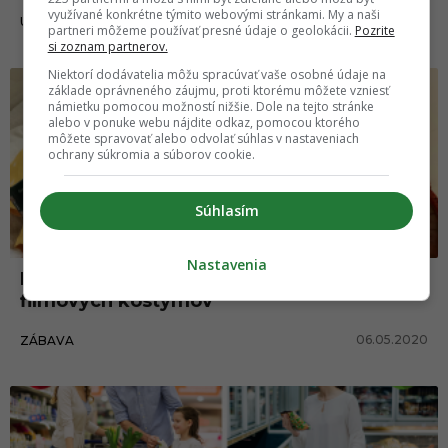
využívané konkrétne týmito webovými stránkami. My a naši
23.07.2020
UMENIE
partneri môžeme používať presné údaje o geolokácii.
Pozrite
si zoznam partnerov.
Niektorí dodávatelia môžu spracúvať vaše osobné údaje na
základe oprávneného záujmu, proti ktorému môžete vzniesť
námietku pomocou možností nižšie. Dole na tejto stránke
alebo v ponuke webu nájdite odkaz, pomocou ktorého
môžete spravovať alebo odvolať súhlas v nastaveniach
ochrany súkromia a súborov cookie.
Súhlasím
Nastavenia
Mamička prezlieka dcérku do geniálnych
filmových kostýmov
06.05.2020
ZÁBAVA