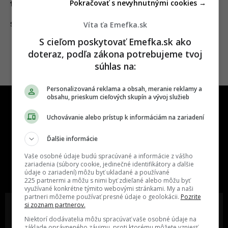
Pokračovať s nevyhnutnými cookies →
tlaku
Víta ťa Emefka.sk
07.08.2020
SLOVENSKO
S cieľom poskytovať Emefka.sk ako
doteraz, podľa zákona potrebujeme tvoj
súhlas na:
Personalizovaná reklama a obsah, meranie reklamy a
obsahu, prieskum cieľových skupín a vývoj služieb
Uchovávanie alebo prístup k informáciám na zariadení
Ďalšie informácie
One time najzábavnejšie miesto na
Vaše osobné údaje budú spracúvané a informácie z vášho
slovenskom internete, next time
zariadenia (súbory cookie, jedinečné identifikátory a ďalšie
údaje o zariadení) môžu byť ukladané a používané
najzabávnejšie miesto na svete
225 partnermi a môžu s nimi byť zdieľané alebo môžu byť
využívané konkrétne týmito webovými stránkami. My a naši
partneri môžeme používať presné údaje o geolokácii.
Pozrite
si zoznam partnerov.
Niektorí dodávatelia môžu spracúvať vaše osobné údaje na
základe oprávneného záujmu, proti ktorému môžete vzniesť