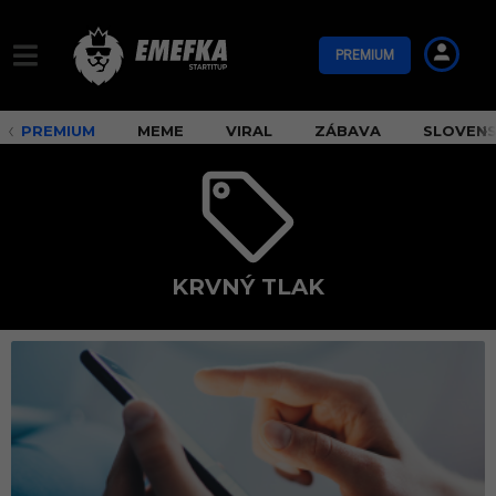
PREMIUM
PREMIUM
MEME
VIRAL
ZÁBAVA
SLOVEN
KRVNÝ TLAK
k
r
v
n
ý