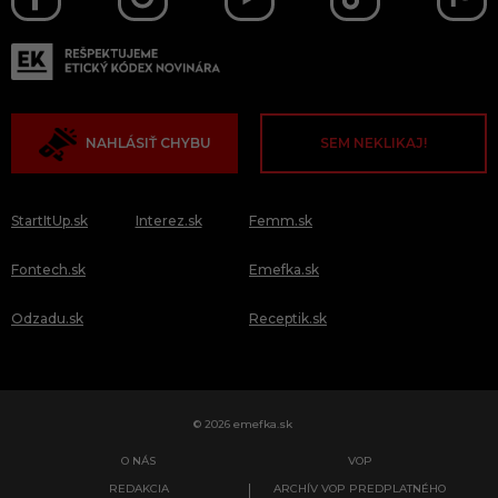
NAHLÁSIŤ CHYBU
SEM NEKLIKAJ!
StartItUp.sk
Interez.sk
Femm.sk
Fontech.sk
Emefka.sk
Odzadu.sk
Receptik.sk
© 2026 emefka.sk
O NÁS
VOP
REDAKCIA
ARCHÍV VOP PREDPLATNÉHO