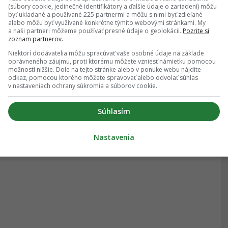
(súbory cookie, jedinečné identifikátory a ďalšie údaje o zariadení) môžu
byť ukladané a používané 225 partnermi a môžu s nimi byť zdieľané
alebo môžu byť využívané konkrétne týmito webovými stránkami. My
a naši partneri môžeme používať presné údaje o geolokácii.
Pozrite si
zoznam partnerov.
Niektorí dodávatelia môžu spracúvať vaše osobné údaje na základe
oprávneného záujmu, proti ktorému môžete vzniesť námietku pomocou
možností nižšie. Dole na tejto stránke alebo v ponuke webu nájdite
odkaz, pomocou ktorého môžete spravovať alebo odvolať súhlas
v nastaveniach ochrany súkromia a súborov cookie.
Súhlasím
Nastavenia