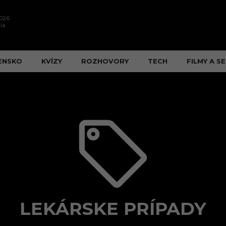
2026
ia
ENSKO
KVÍZY
ROZHOVORY
TECH
FILMY A SE
LEKÁRSKE PRÍPADY