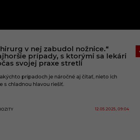
hirurg v nej zabudol nožnice.“
jhoršie prípady, s ktorými sa lekári
čas svojej praxe stretli
akýchto prípadoch je náročné aj čítať, nieto ich
e s chladnou hlavou riešiť.
12.05.2025
, 09:04
IOZITY