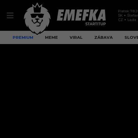
Piatok 7.8.
SK
Štefán
CZ
Lada
PREMIUM
MEME
VIRAL
ZÁBAVA
SLOV