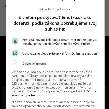
23.09.2022
KOMIKSY A ILUSTRÁCIE
Víta ťa Emefka.sk
S cieľom poskytovať Emefka.sk ako
doteraz, podľa zákona potrebujeme tvoj
súhlas na:
Personalizovaná reklama a obsah, meranie reklamy a
obsahu, prieskum cieľových skupín a vývoj služieb
Uchovávanie alebo prístup k informáciám na zariadení
Ďalšie informácie
One time najzábavnejšie miesto na
Vaše osobné údaje budú spracúvané a informácie z vášho
slovenskom internete, next time
zariadenia (súbory cookie, jedinečné identifikátory a ďalšie
najzabávnejšie miesto na svete
údaje o zariadení) môžu byť ukladané a používané
225 partnermi a môžu s nimi byť zdieľané alebo môžu byť
využívané konkrétne týmito webovými stránkami. My a naši
partneri môžeme používať presné údaje o geolokácii.
Pozrite
si zoznam partnerov.
Niektorí dodávatelia môžu spracúvať vaše osobné údaje na
základe oprávneného záujmu, proti ktorému môžete vzniesť
Oslov reklamou viac ako milión
Vieš o niečom zaujímavom alebo
ľudí v rôznych vekových
poznáš niekoho, o kom by sme