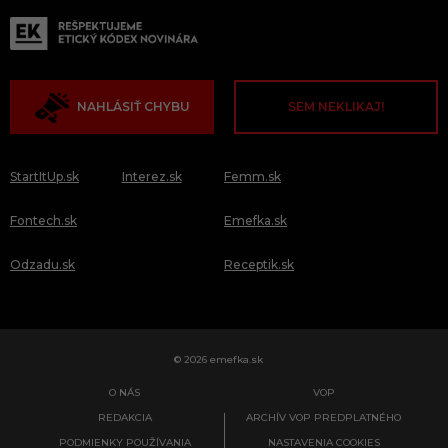
NAHLÁSIŤ CHYBU
SEM NEKLIKAJ!
StartItUp.sk
Interez.sk
Femm.sk
Fontech.sk
Emefka.sk
Odzadu.sk
Receptik.sk
© 2026 emefka.sk
O NÁS
VOP
REDAKCIA
ARCHÍV VOP PREDPLATNÉHO
PODMIENKY POUŽÍVANIA
NASTAVENIA COOKIES