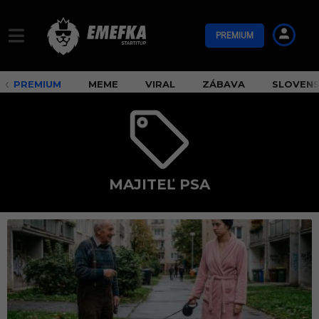
PREMIUM
PREMIUM
MEME
VIRAL
ZÁBAVA
SLOVEN
MAJITEĽ PSA
m
a
j
i
t