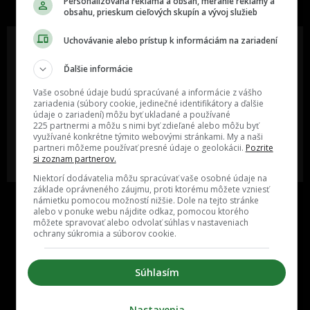
Personalizovaná reklama a obsah, meranie reklamy a
obsahu, prieskum cieľových skupín a vývoj služieb
Uchovávanie alebo prístup k informáciám na zariadení
Ďalšie informácie
Oslov reklamou viac ako milión
Vieš o niečom zaujímavom alebo
ľudí v rôznych vekových
poznáš niekoho, o kom by sme
Vaše osobné údaje budú spracúvané a informácie z vášho
kategóriách a na rôznych
mali určite napísať?
zariadenia (súbory cookie, jedinečné identifikátory a ďalšie
sociálnych sieťach a nakopni svoj
údaje o zariadení) môžu byť ukladané a používané
biznis alebo produkt.
225 partnermi a môžu s nimi byť zdieľané alebo môžu byť
využívané konkrétne týmito webovými stránkami. My a naši
partneri môžeme používať presné údaje o geolokácii.
Pozrite
MÁM ZÁUJEM O
POŠLI NÁM TIP NA ČLÁNOK
si zoznam partnerov.
SPOLUPRÁCU
Niektorí dodávatelia môžu spracúvať vaše osobné údaje na
základe oprávneného záujmu, proti ktorému môžete vzniesť
námietku pomocou možností nižšie. Dole na tejto stránke
alebo v ponuke webu nájdite odkaz, pomocou ktorého
môžete spravovať alebo odvolať súhlas v nastaveniach
ochrany súkromia a súborov cookie.
Súhlasím
Inzercia
Cenník
Nastavenia