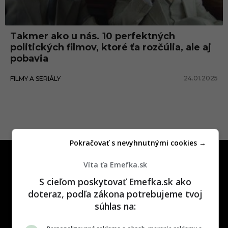
m
x
Takmer ako u nás. 10 perfektných
politických filmov, ktoré ťa rozčúlia, ale aj
pobavia
24.01.2025
FILMY A SERIÁLY
Pokračovať s nevyhnutnými cookies →
Víta ťa Emefka.sk
S cieľom poskytovať Emefka.sk ako
doteraz, podľa zákona potrebujeme tvoj
súhlas na:
One time najzábavnejšie miesto na
slovenskom internete, next time
najzabávnejšie miesto na svete