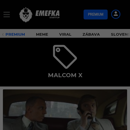
PREMIUM
PREMIUM
MEME
VIRAL
ZÁBAVA
SLOVEN
MALCOM X
m
a
l
c
o