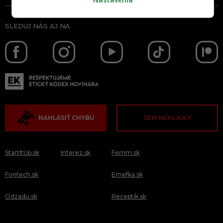
SLEDUJ NÁS AJ NA
NAHLÁSIŤ CHYBU
SEM NEKLIKAJ!
StartItUp.sk
Interez.sk
Femm.sk
Fontech.sk
Emefka.sk
Odzadu.sk
Receptik.sk