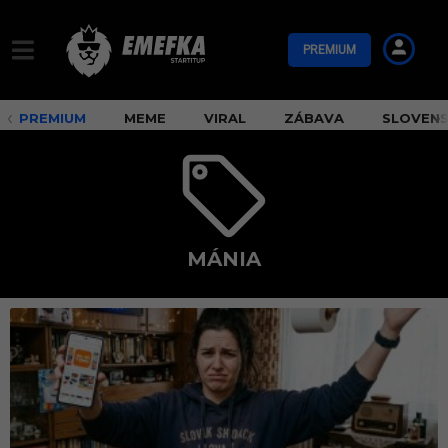
PREMIUM
PREMIUM
MEME
VIRAL
ZÁBAVA
SLOVEN
MÁNIA
m
á
n
i
a