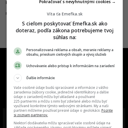
Pokračovať s nevyhnutnými cookies →
nevedel?
Víta ťa Emefka.sk
10.08.2023
FAKTY A ZAUJÍMAVOSTI
S cieľom poskytovať Emefka.sk ako
doteraz, podľa zákona potrebujeme tvoj
súhlas na:
Personalizovaná reklama a obsah, meranie reklamy a
obsahu, prieskum cieľových skupín a vývoj služieb
Uchovávanie alebo prístup k informáciám na zariadení
Ďalšie informácie
One time najzábavnejšie miesto na
Vaše osobné údaje budú spracúvané a informácie z vášho
slovenskom internete, next time
zariadenia (súbory cookie, jedinečné identifikátory a ďalšie
údaje o zariadení) môžu byť ukladané a používané
najzabávnejšie miesto na svete
225 partnermi a môžu s nimi byť zdieľané alebo môžu byť
využívané konkrétne týmito webovými stránkami. My a naši
partneri môžeme používať presné údaje o geolokácii.
Pozrite
si zoznam partnerov.
Niektorí dodávatelia môžu spracúvať vaše osobné údaje na
základe oprávneného záujmu, proti ktorému môžete vzniesť