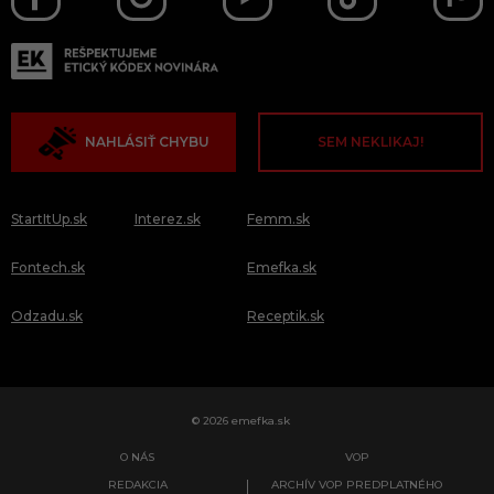
NAHLÁSIŤ CHYBU
SEM NEKLIKAJ!
StartItUp.sk
Interez.sk
Femm.sk
Fontech.sk
Emefka.sk
Odzadu.sk
Receptik.sk
© 2026 emefka.sk
O NÁS
VOP
REDAKCIA
ARCHÍV VOP PREDPLATNÉHO