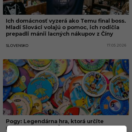
Ich domácnosť vyzerá ako Temu final boss.
Mladí Slováci volajú o pomoc, ich rodičia
prepadli mánii lacných nákupov z Číny
17.05.2026
SLOVENSKO
Pogy: Legendárna hra, ktorá určite
neobišla ani teba. Čo si o nej možno