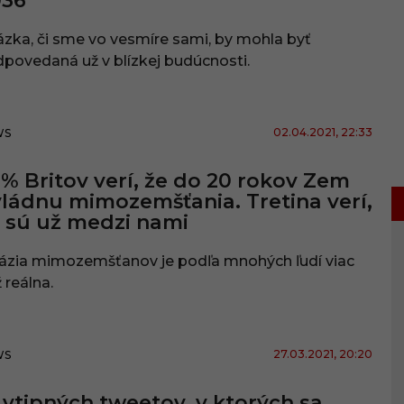
036
zka, či sme vo vesmíre sami, by mohla byť
povedaná už v blízkej budúcnosti.
02.04.2021
, 22:33
WS
 % Britov verí, že do 20 rokov Zem
ládnu mimozemšťania. Tretina verí,
 sú už medzi nami
vázia mimozemšťanov je podľa mnohých ľudí viac
 reálna.
27.03.2021
, 20:20
WS
 vtipných tweetov, v ktorých sa