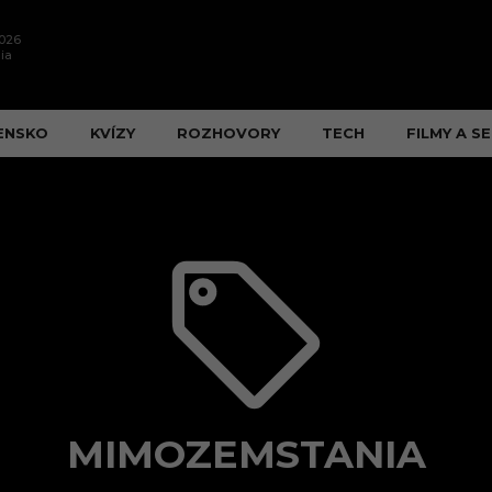
2026
ia
ENSKO
KVÍZY
ROZHOVORY
TECH
FILMY A SE
MIMOZEMSTANIA