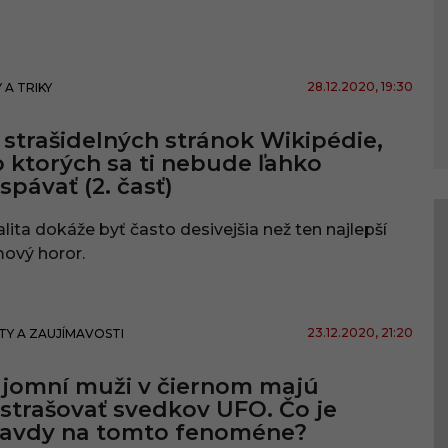
28.12.2020
, 19:30
 A TRIKY
 strašidelných stránok Wikipédie,
 ktorých sa ti nebude ľahko
spávať (2. časť)
lita dokáže byť často desivejšia než ten najlepší
mový horor.
23.12.2020
, 21:20
TY A ZAUJÍMAVOSTI
jomní muži v čiernom majú
strašovať svedkov UFO. Čo je
ravdy na tomto fenoméne?