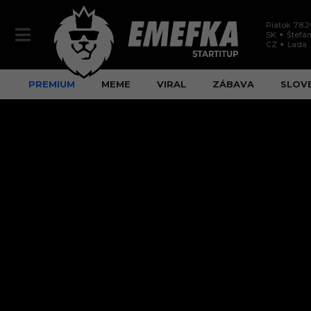
Piatok 7.8.
SK
Štefán
CZ
Lada
PREMIUM
MEME
VIRAL
ZÁBAVA
SLOV