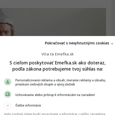
Pokračovať s nevyhnutnými cookies →
Víta ťa Emefka.sk
S cieľom poskytovať Emefka.sk ako doteraz,
podľa zákona potrebujeme tvoj súhlas na:
Personalizovaná reklama a obsah, meranie reklamy a obsahu,
prieskum cieľových skupín a vývoj služieb
štívili mimozemšťania? Vedec
Uchovávanie alebo prístup k informáciám na zariadení
Ďalšie informácie
mi nespojili?
Vaše osobné údaje budú spracúvané a informácie z vášho zariadenia