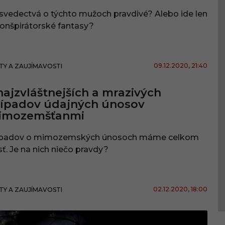
svedectvá o týchto mužoch pravdivé? Alebo ide len
onšpirátorské fantasy?
09.12.2020
, 21:40
TY A ZAUJÍMAVOSTI
najzvláštnejších a mrazivých
rípadov údajných únosov
imozemšťanmi
ípadov o mimozemských únosoch máme celkom
ť. Je na nich niečo pravdy?
02.12.2020
, 18:00
TY A ZAUJÍMAVOSTI