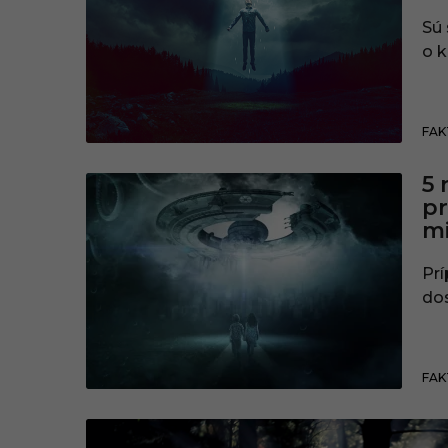
Sú 
o k
FAK
5 
p
m
Pr
dos
FAK