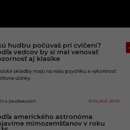
ú hudbu počúvaš pri cvičení?
dľa vedcov by si mal venovať
zornosť aj klasike
sické skladby majú na našu psychiku a výkonnosť
itívne účinky.
10.04.2021
, 20:20
TY A ZAUJÍMAVOSTI
odľa amerického astronóma
bjavíme mimozemšťanov v roku