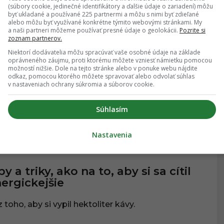
(súbory cookie, jedinečné identifikátory a ďalšie údaje o zariadení) môžu
14.02.2021
, 21:20
byť ukladané a používané 225 partnermi a môžu s nimi byť zdieľané
alebo môžu byť využívané konkrétne týmito webovými stránkami. My
a naši partneri môžeme používať presné údaje o geolokácii.
Pozrite si
zoznam partnerov.
dstvo sa pokúsilo kontaktovať
Niektorí dodávatelia môžu spracúvať vaše osobné údaje na základe
mozemšťanov. Toto je prehľad
oprávneného záujmu, proti ktorému môžete vzniesť námietku pomocou
možností nižšie. Dole na tejto stránke alebo v ponuke webu nájdite
ráv, ktoré sme im poslali
odkaz, pomocou ktorého môžete spravovať alebo odvolať súhlas
v nastaveniach ochrany súkromia a súborov cookie.
dci sa mimozemšťanov pokúšajú kontaktovať už
o. Ale zatiaľ sa neozvali...
Súhlasím
Nastavenia
07.01.2021
, 19:31
TY A ZAUJÍMAVOSTI
py a triky, ako na to, aby si sa cítil
ergickejšie
 toho, aby si vypil hektoliter kávy.