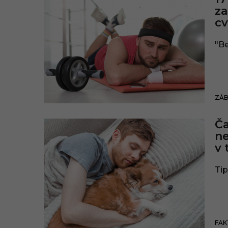
za
cv
"Be
ZÁ
Ča
ne
v 
Tip
FAK