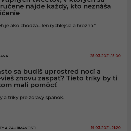
ručene nájde každý, kto neznáša
ičenie
h je ako chôdza... len rýchlejšia a hrozná."
25.03.2021
, 15:00
BAVA
sto sa budíš uprostred noci a
vieš znovu zaspať? Tieto triky by ti
tom mali pomôcť
y a triky pre zdravý spánok.
19.03.2021
, 21:20
TY A ZAUJÍMAVOSTI