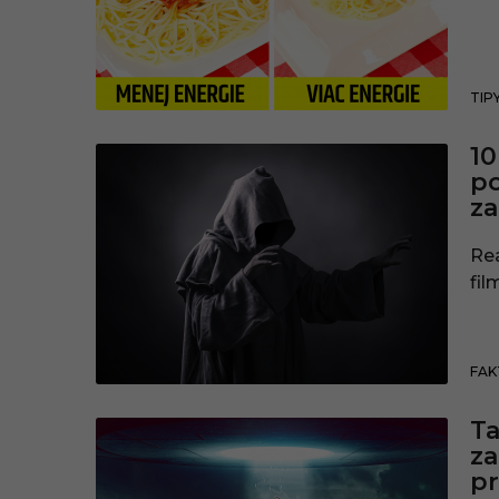
TIPY
10
po
za
Rea
fil
FAK
Ta
za
p