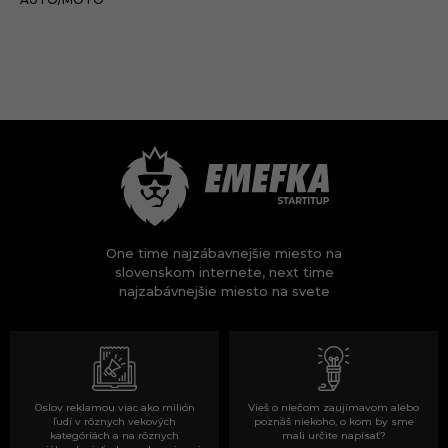
One time najzábavnejšie miesto na
slovenskom internete, next time
najzabávnejšie miesto na svete
Oslov reklamou viac ako milión
Vieš o niečom zaujímavom alebo
ľudí v rôznych vekových
poznáš niekoho, o kom by sme
kategóriách a na rôznych
mali určite napísať?