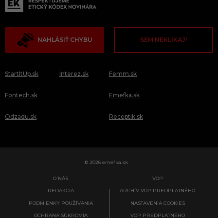
NAHLÁSIŤ CHYBU
SEM NEKLIKAJ!
StartItUp.sk
Interez.sk
Femm.sk
Fontech.sk
Emefka.sk
Odzadu.sk
Receptik.sk
© 2026 emefka.sk
O NÁS
VOP
REDAKCIA
ARCHÍV VOP PREDPLATNÉHO
PODMIENKY POUŽÍVANIA
NASTAVENIA COOKIES
OCHRANA SÚKROMIA
VOP PREDPLATNÉHO