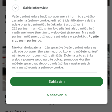
Ďalšie informácie
Typy áut, ktoré šoférujú najpríťažlivejší
ľudia. Prieskum odhalil prekvapivé
Vaše osobné údaje budú spracúvané a informácie z vášho
zariadenia (súbory cookie, jedinečné identifikátory a ďalšie
výsledky
údaje o zariadení) môžu byť ukladané a používané
225 partnermi a môžu s nimi byť zdieľané alebo môžu byť
21.03.2025
využívané konkrétne týmito webovými stránkami. My a naši
AUTO/MOTO
partneri môžeme používať presné údaje o geolokácii.
Pozrite
si zoznam partnerov.
Auto/moto
Niektorí dodávatelia môžu spracúvať vaše osobné údaje na
základe oprávneného záujmu, proti ktorému môžete vzniesť
námietku pomocou možností nižšie. Dole na tejto stránke
alebo v ponuke webu nájdite odkaz, pomocou ktorého
môžete spravovať alebo odvolať súhlas v nastaveniach
ochrany súkromia a súborov cookie.
Súhlasím
Nastavenia
Nezničiteľné autá, ktoré odmietajú ísť do
šrotu. Tieto modely jazdia takmer večne
02.03.2025
AUTO/MOTO