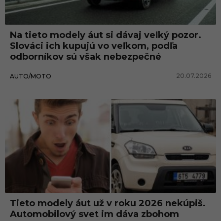
y
á
Na tieto modely áut si dávaj veľký pozor.
u
Slováci ich kupujú vo veľkom, podľa
t
odborníkov sú však nebezpečné
20.07.2026
AUTO/MOTO
Tieto modely áut už v roku 2026 nekúpiš.
Automobilový svet im dáva zbohom