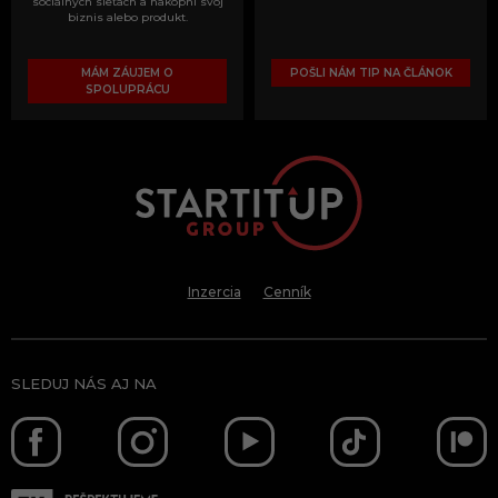
sociálnych sieťach a nakopni svoj
biznis alebo produkt.
MÁM ZÁUJEM O
POŠLI NÁM TIP NA ČLÁNOK
SPOLUPRÁCU
Inzercia
Cenník
SLEDUJ NÁS AJ NA