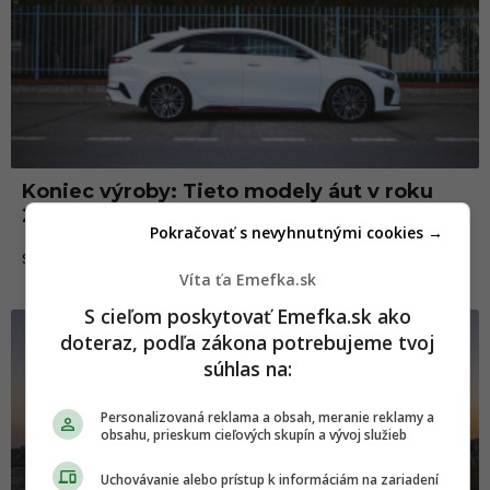
Koniec výroby: Tieto modely áut v roku
2025 zmiznú z trhu a už ich nekúpiš
Pokračovať s nevyhnutnými cookies →
22.03.2025
SLOVENSKO
Víta ťa Emefka.sk
S cieľom poskytovať Emefka.sk ako
doteraz, podľa zákona potrebujeme tvoj
súhlas na:
Personalizovaná reklama a obsah, meranie reklamy a
obsahu, prieskum cieľových skupín a vývoj služieb
Uchovávanie alebo prístup k informáciám na zariadení