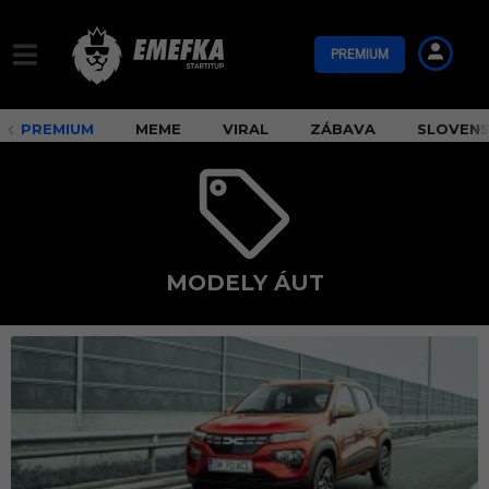
PREMIUM
PREMIUM
MEME
VIRAL
ZÁBAVA
SLOVEN
MODELY ÁUT
m
o
d
e
l