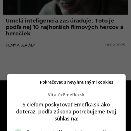
r
š
Umelá inteligencia zas úraduje. Toto je
í
podľa nej 10 najhorších filmových hercov a
h
herečiek
e
01.02.2025
FILMY A SERIÁLY
r
c
i
Pokračovať s nevyhnutnými cookies →
Víta ťa Emefka.sk
S cieľom poskytovať Emefka.sk ako
doteraz, podľa zákona potrebujeme tvoj
súhlas na:
One time najzábavnejšie miesto na
slovenskom internete, next time
najzabávnejšie miesto na svete