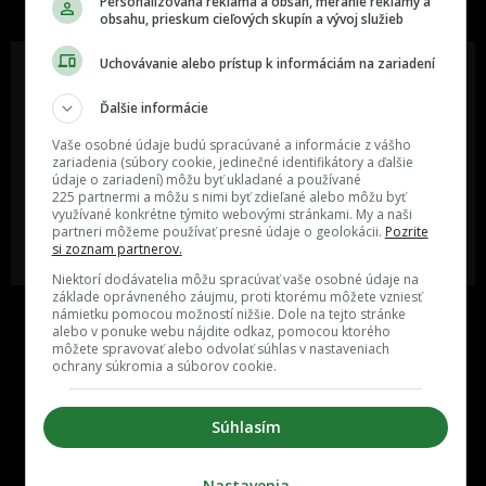
Personalizovaná reklama a obsah, meranie reklamy a
obsahu, prieskum cieľových skupín a vývoj služieb
Uchovávanie alebo prístup k informáciám na zariadení
Ďalšie informácie
Oslov reklamou viac ako milión
Vieš o niečom zaujímavom alebo
ľudí v rôznych vekových
poznáš niekoho, o kom by sme
Vaše osobné údaje budú spracúvané a informácie z vášho
kategóriách a na rôznych
mali určite napísať?
zariadenia (súbory cookie, jedinečné identifikátory a ďalšie
sociálnych sieťach a nakopni svoj
údaje o zariadení) môžu byť ukladané a používané
biznis alebo produkt.
225 partnermi a môžu s nimi byť zdieľané alebo môžu byť
využívané konkrétne týmito webovými stránkami. My a naši
partneri môžeme používať presné údaje o geolokácii.
Pozrite
MÁM ZÁUJEM O
POŠLI NÁM TIP NA ČLÁNOK
si zoznam partnerov.
SPOLUPRÁCU
Niektorí dodávatelia môžu spracúvať vaše osobné údaje na
základe oprávneného záujmu, proti ktorému môžete vzniesť
námietku pomocou možností nižšie. Dole na tejto stránke
alebo v ponuke webu nájdite odkaz, pomocou ktorého
môžete spravovať alebo odvolať súhlas v nastaveniach
ochrany súkromia a súborov cookie.
Súhlasím
Inzercia
Cenník
Nastavenia