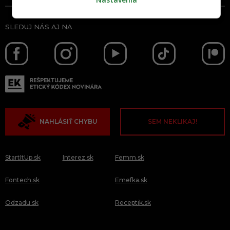
SLEDUJ NÁS AJ NA
NAHLÁSIŤ CHYBU
SEM NEKLIKAJ!
StartItUp.sk
Interez.sk
Femm.sk
Fontech.sk
Emefka.sk
Odzadu.sk
Receptik.sk