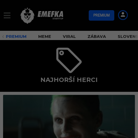
PREMIUM
PREMIUM
MEME
VIRAL
ZÁBAVA
SLOVEN
NAJHORŠÍ HERCI
n
a
j
h
o