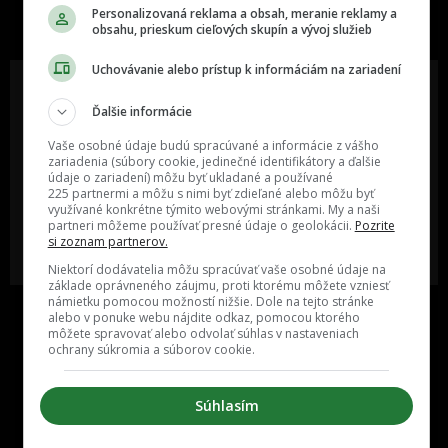
slovenskom internete, next time
Personalizovaná reklama a obsah, meranie reklamy a
najzabávnejšie miesto na svete
obsahu, prieskum cieľových skupín a vývoj služieb
Uchovávanie alebo prístup k informáciám na zariadení
Ďalšie informácie
Oslov reklamou viac ako milión
Vieš o niečom zaujímavom alebo
Vaše osobné údaje budú spracúvané a informácie z vášho
ľudí v rôznych vekových
poznáš niekoho, o kom by sme
zariadenia (súbory cookie, jedinečné identifikátory a ďalšie
kategóriách a na rôznych
mali určite napísať?
údaje o zariadení) môžu byť ukladané a používané
sociálnych sieťach a nakopni svoj
225 partnermi a môžu s nimi byť zdieľané alebo môžu byť
biznis alebo produkt.
využívané konkrétne týmito webovými stránkami. My a naši
partneri môžeme používať presné údaje o geolokácii.
Pozrite
si zoznam partnerov.
MÁM ZÁUJEM O
POŠLI NÁM TIP NA ČLÁNOK
SPOLUPRÁCU
Niektorí dodávatelia môžu spracúvať vaše osobné údaje na
základe oprávneného záujmu, proti ktorému môžete vzniesť
námietku pomocou možností nižšie. Dole na tejto stránke
alebo v ponuke webu nájdite odkaz, pomocou ktorého
môžete spravovať alebo odvolať súhlas v nastaveniach
ochrany súkromia a súborov cookie.
Súhlasím
Inzercia
Cenník