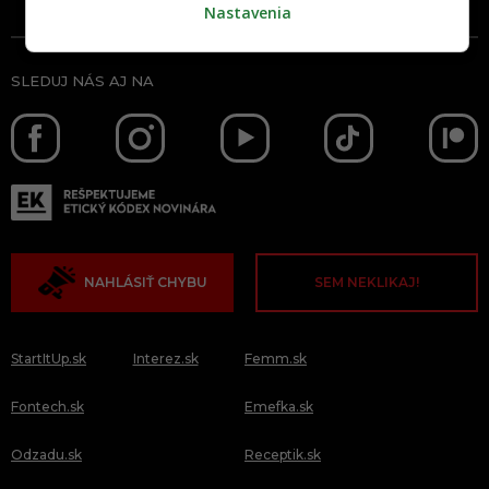
Nastavenia
SLEDUJ NÁS AJ NA
NAHLÁSIŤ CHYBU
SEM NEKLIKAJ!
StartItUp.sk
Interez.sk
Femm.sk
Fontech.sk
Emefka.sk
Odzadu.sk
Receptik.sk