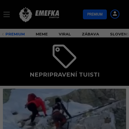
PREMIUM
PREMIUM
MEME
VIRAL
ZÁBAVA
SLOVEN
NEPRIPRAVENÍ TUISTI
n
e
p
r
i