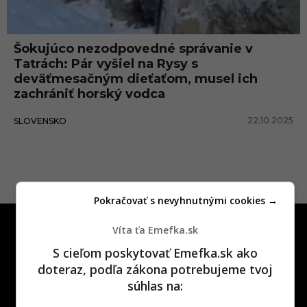
p
r
Šokujúco nezodpovedné správanie v
a
Tatrách: Pár vyšiel na Rysy s
v
deväťmesačným dieťaťom, musel ich
zachrániť horský vodca
e
n
22.10.2025
SLOVENSKO
í
t
u
i
Pokračovať s nevyhnutnými cookies →
s
Víta ťa Emefka.sk
t
S cieľom poskytovať Emefka.sk ako
i
doteraz, podľa zákona potrebujeme tvoj
súhlas na:
One time najzábavnejšie miesto na