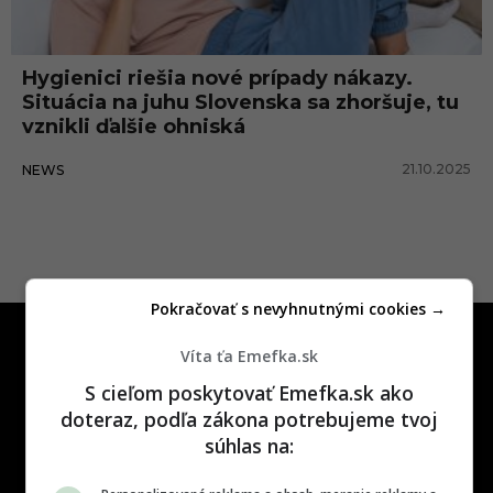
d
y
Hygienici riešia nové prípady nákazy.
Situácia na juhu Slovenska sa zhoršuje, tu
vznikli ďalšie ohniská
21.10.2025
NEWS
Pokračovať s nevyhnutnými cookies →
Víta ťa Emefka.sk
S cieľom poskytovať Emefka.sk ako
doteraz, podľa zákona potrebujeme tvoj
súhlas na:
One time najzábavnejšie miesto na
slovenskom internete, next time
najzabávnejšie miesto na svete