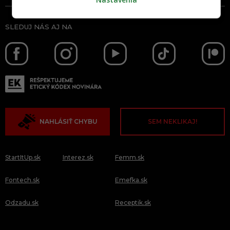
SLEDUJ NÁS AJ NA
NAHLÁSIŤ CHYBU
SEM NEKLIKAJ!
StartItUp.sk
Interez.sk
Femm.sk
Fontech.sk
Emefka.sk
Odzadu.sk
Receptik.sk