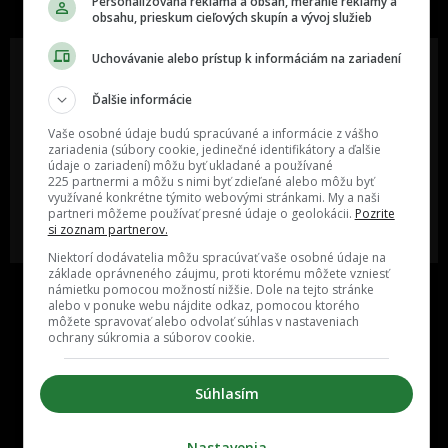
Personalizovaná reklama a obsah, meranie reklamy a
obsahu, prieskum cieľových skupín a vývoj služieb
Uchovávanie alebo prístup k informáciám na zariadení
Ďalšie informácie
Oslov reklamou viac ako milión
Vieš o niečom zaujímavom alebo
ľudí v rôznych vekových
poznáš niekoho, o kom by sme
Vaše osobné údaje budú spracúvané a informácie z vášho
kategóriách a na rôznych
mali určite napísať?
zariadenia (súbory cookie, jedinečné identifikátory a ďalšie
sociálnych sieťach a nakopni svoj
údaje o zariadení) môžu byť ukladané a používané
biznis alebo produkt.
225 partnermi a môžu s nimi byť zdieľané alebo môžu byť
využívané konkrétne týmito webovými stránkami. My a naši
partneri môžeme používať presné údaje o geolokácii.
Pozrite
MÁM ZÁUJEM O
POŠLI NÁM TIP NA ČLÁNOK
si zoznam partnerov.
SPOLUPRÁCU
Niektorí dodávatelia môžu spracúvať vaše osobné údaje na
základe oprávneného záujmu, proti ktorému môžete vzniesť
námietku pomocou možností nižšie. Dole na tejto stránke
alebo v ponuke webu nájdite odkaz, pomocou ktorého
môžete spravovať alebo odvolať súhlas v nastaveniach
ochrany súkromia a súborov cookie.
Súhlasím
Inzercia
Cenník
Nastavenia