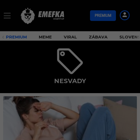
PREMIUM
PREMIUM
MEME
VIRAL
ZÁBAVA
SLOVEN
NESVADY
N
e
s
v
a