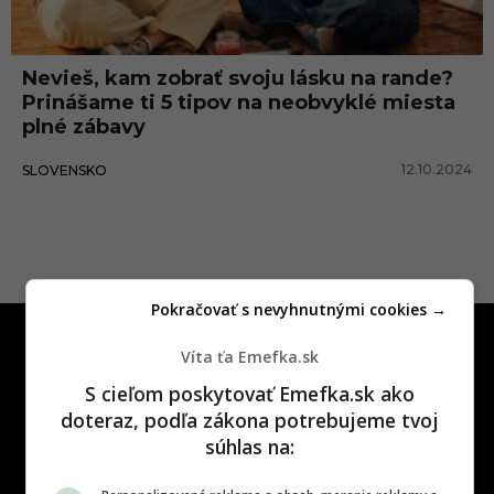
d
i
Nevieš, kam zobrať svoju lásku na rande?
č
Prinášame ti 5 tipov na neobvyklé miesta
n
plné zábavy
é
12.10.2024
SLOVENSKO
r
a
n
d
Pokračovať s nevyhnutnými cookies →
e
Víta ťa Emefka.sk
S cieľom poskytovať Emefka.sk ako
doteraz, podľa zákona potrebujeme tvoj
súhlas na:
One time najzábavnejšie miesto na
slovenskom internete, next time
najzabávnejšie miesto na svete