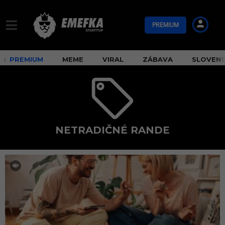
PREMIUM
PREMIUM
MEME
VIRAL
ZÁBAVA
SLOVEN
NETRADIČNÉ RANDE
n
e
t
r
a