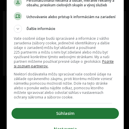
Personalizovaná reklama a obsah, meranie reklamy a
obsahu, prieskum cieľových skupín a vývoj služieb
Uchovávanie alebo prístup k informáciám na zariadení
Ďalšie informácie
Oslov reklamou viac ako milión
Vieš o niečom zaujímavom alebo
ľudí v rôznych vekových
poznáš niekoho, o kom by sme
Vaše osobné údaje budú spracúvané a informácie z vášho
kategóriách a na rôznych
mali určite napísať?
zariadenia (súbory cookie, jedinečné identifikátory a ďalšie
sociálnych sieťach a nakopni svoj
údaje o zariadení) môžu byť ukladané a používané
biznis alebo produkt.
225 partnermi a môžu s nimi byť zdieľané alebo môžu byť
využívané konkrétne týmito webovými stránkami. My a naši
partneri môžeme používať presné údaje o geolokácii.
Pozrite
MÁM ZÁUJEM O
POŠLI NÁM TIP NA ČLÁNOK
si zoznam partnerov.
SPOLUPRÁCU
Niektorí dodávatelia môžu spracúvať vaše osobné údaje na
základe oprávneného záujmu, proti ktorému môžete vzniesť
námietku pomocou možností nižšie. Dole na tejto stránke
alebo v ponuke webu nájdite odkaz, pomocou ktorého
môžete spravovať alebo odvolať súhlas v nastaveniach
ochrany súkromia a súborov cookie.
Súhlasím
Inzercia
Cenník
Nastavenia