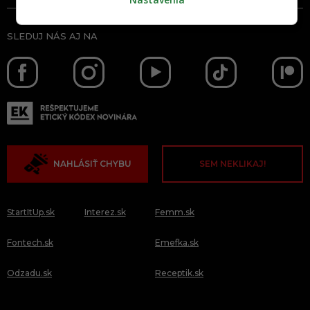
SLEDUJ NÁS AJ NA
NAHLÁSIŤ CHYBU
SEM NEKLIKAJ!
StartItUp.sk
Interez.sk
Femm.sk
Fontech.sk
Emefka.sk
Odzadu.sk
Receptik.sk