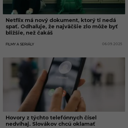
m
e
Netflix má nový dokument, ktorý ti nedá
č
spať. Odhaľuje, že najväčšie zlo môže byť
í
bližšie, než čakáš
s
06.09.2025
FILMY A SERIÁLY
l
o
Hovory z týchto telefónnych čísel
nedvíhaj. Slovákov chcú oklamať