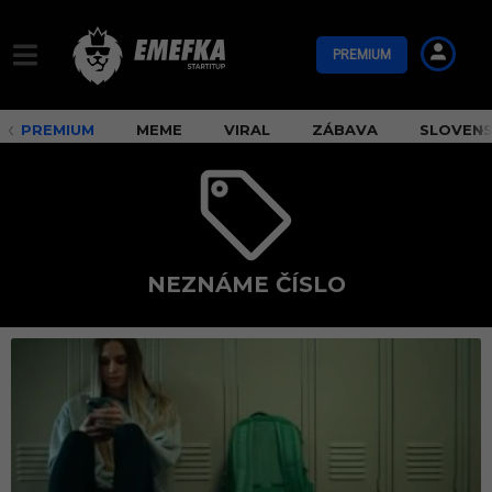
PREMIUM
PREMIUM
MEME
VIRAL
ZÁBAVA
SLOVEN
NEZNÁME ČÍSLO
n
e
z
n
á