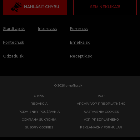
NAHLÁSIŤ CHYBU
SEM NEKLIKAJ!
StartItUp.sk
Interez.sk
Femm.sk
Fontech.sk
Emefka.sk
Odzadu.sk
Receptik.sk
© 2026 emefka.sk
O NÁS
VOP
REDAKCIA
ARCHÍV VOP PREDPLATNÉHO
PODMIENKY POUŽÍVANIA
NASTAVENIA COOKIES
OCHRANA SÚKROMIA
VOP PREDPLATNÉHO
SÚBORY COOKIES
REKLAMAČNÝ FORMULÁR