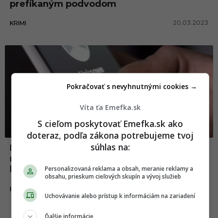
prefíkaným podvodom
20.03.2023
KRIMI
Pokračovať s nevyhnutnými cookies →
Víta ťa Emefka.sk
S cieľom poskytovať Emefka.sk ako
doteraz, podľa zákona potrebujeme tvoj
súhlas na:
Nezvestnú osobu hľadali v horách celú
noc. Opakované telefonáty ignorovala,
lebo prichádzali z neznámeho čísla
Personalizovaná reklama a obsah, meranie reklamy a
obsahu, prieskum cieľových skupín a vývoj služieb
30.10.2021
KURIOZITY
Uchovávanie alebo prístup k informáciám na zariadení
Ďalšie informácie