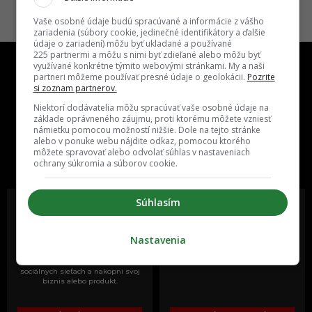
Vaše osobné údaje budú spracúvané a informácie z vášho
zariadenia (súbory cookie, jedinečné identifikátory a ďalšie
údaje o zariadení) môžu byť ukladané a používané
225 partnermi a môžu s nimi byť zdieľané alebo môžu byť
využívané konkrétne týmito webovými stránkami. My a naši
partneri môžeme používať presné údaje o geolokácii.
Pozrite
si zoznam partnerov.
Niektorí dodávatelia môžu spracúvať vaše osobné údaje na
základe oprávneného záujmu, proti ktorému môžete vzniesť
námietku pomocou možností nižšie. Dole na tejto stránke
One time najzábavnejšie miesto na
alebo v ponuke webu nájdite odkaz, pomocou ktorého
slovenskom internete, next time
môžete spravovať alebo odvolať súhlas v nastaveniach
najzabávnejšie miesto na svete
ochrany súkromia a súborov cookie.
Súhlasím
Nastavenia
Oslov reklamou viac ako milión
Vieš o niečom zaujímavom alebo
ľudí v rôznych vekových
poznáš niekoho, o kom by sme
kategóriách a na rôznych
mali určite napísať?
sociálnych sieťach a nakopni svoj
biznis alebo produkt.