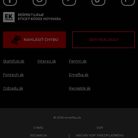
NAHLÁSIŤ CHYBU
SEM NEKLIKAJ!
StartItUp.sk
Interez.sk
Femm.sk
Fontech.sk
Emefka.sk
Odzadu.sk
Receptik.sk
© 2026 emefka.sk
O NÁS
VOP
REDAKCIA
ARCHÍV VOP PREDPLATNÉHO