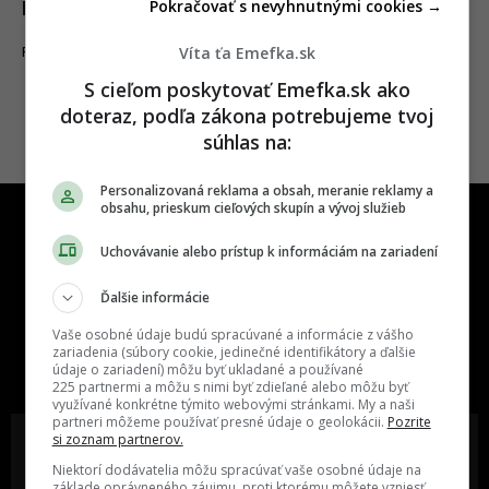
Pokračovať s nevyhnutnými cookies →
Mad Max
Víta ťa Emefka.sk
22.11.2023
FILMY A SERIÁLY
S cieľom poskytovať Emefka.sk ako
doteraz, podľa zákona potrebujeme tvoj
súhlas na:
Personalizovaná reklama a obsah, meranie reklamy a
obsahu, prieskum cieľových skupín a vývoj služieb
Uchovávanie alebo prístup k informáciám na zariadení
Ďalšie informácie
One time najzábavnejšie miesto na
Vaše osobné údaje budú spracúvané a informácie z vášho
slovenskom internete, next time
zariadenia (súbory cookie, jedinečné identifikátory a ďalšie
údaje o zariadení) môžu byť ukladané a používané
najzabávnejšie miesto na svete
225 partnermi a môžu s nimi byť zdieľané alebo môžu byť
využívané konkrétne týmito webovými stránkami. My a naši
partneri môžeme používať presné údaje o geolokácii.
Pozrite
si zoznam partnerov.
Niektorí dodávatelia môžu spracúvať vaše osobné údaje na
základe oprávneného záujmu, proti ktorému môžete vzniesť