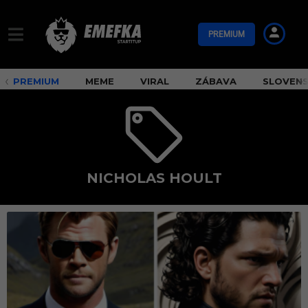
PREMIUM
PREMIUM
MEME
VIRAL
ZÁBAVA
SLOVEN
NICHOLAS HOULT
N
i
c
h
o