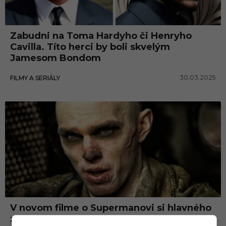
l
a
Zabudni na Toma Hardyho či Henryho
s
Cavilla. Títo herci by boli skvelým
H
Jamesom Bondom
o
30.03.2025
FILMY A SERIÁLY
u
l
t
V novom filme o Supermanovi si hlavného
záporáka Lexa Luthora zahrá herec z filmu