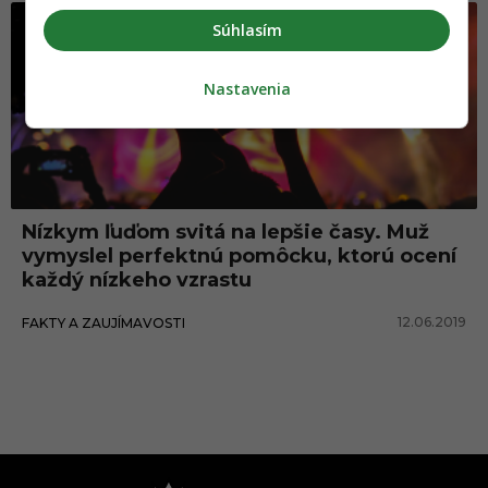
Súhlasím
Nastavenia
Nízkym ľuďom svitá na lepšie časy. Muž
vymyslel perfektnú pomôcku, ktorú ocení
každý nízkeho vzrastu
12.06.2019
FAKTY A ZAUJÍMAVOSTI