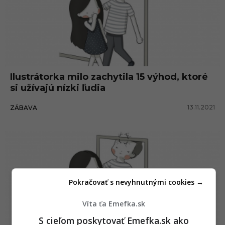
Ilustrátorka milo zachytila 15 výhod, ktoré
si užívajú nízki ľudia
13.11.2021
ZÁBAVA
Pokračovať s nevyhnutnými cookies →
Víta ťa Emefka.sk
S cieľom poskytovať Emefka.sk ako