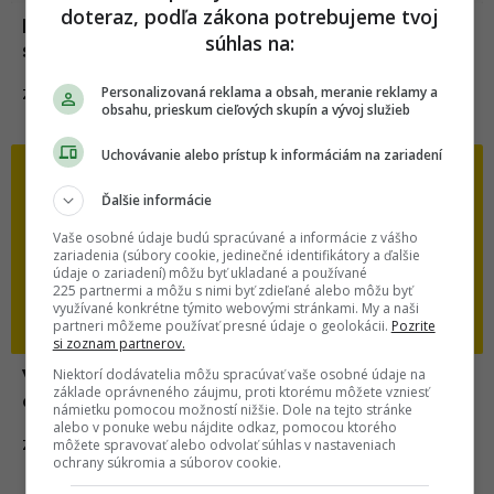
doteraz, podľa zákona potrebujeme tvoj
Ilustrátorka milo zachytáva 15 výhod, ktoré
súhlas na:
si užívajú nízki ľudia
Personalizovaná reklama a obsah, meranie reklamy a
12.01.2021
ZÁBAVA
obsahu, prieskum cieľových skupín a vývoj služieb
Uchovávanie alebo prístup k informáciám na zariadení
Zábava
Ďalšie informácie
Vaše osobné údaje budú spracúvané a informácie z vášho
zariadenia (súbory cookie, jedinečné identifikátory a ďalšie
údaje o zariadení) môžu byť ukladané a používané
225 partnermi a môžu s nimi byť zdieľané alebo môžu byť
využívané konkrétne týmito webovými stránkami. My a naši
partneri môžeme používať presné údaje o geolokácii.
Pozrite
si zoznam partnerov.
Niektorí dodávatelia môžu spracúvať vaše osobné údaje na
Vety, ktoré všetci hovoria nízkym ľuďom a
základe oprávneného záujmu, proti ktorému môžete vzniesť
oni ich neznášajú
námietku pomocou možností nižšie. Dole na tejto stránke
alebo v ponuke webu nájdite odkaz, pomocou ktorého
môžete spravovať alebo odvolať súhlas v nastaveniach
24.07.2020
ZÁBAVA
ochrany súkromia a súborov cookie.