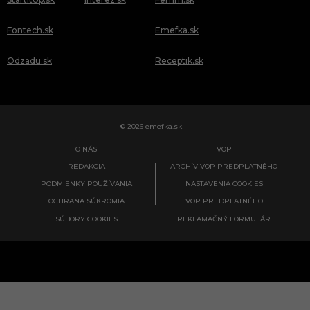
Fontech.sk
Emefka.sk
Odzadu.sk
Receptik.sk
© 2026 emefka.sk
O NÁS
VOP
REDAKCIA
ARCHÍV VOP PREDPLATNÉHO
PODMIENKY POUŽÍVANIA
NASTAVENIA COOKIES
OCHRANA SÚKROMIA
VOP PREDPLATNÉHO
SÚBORY COOKIES
REKLAMAČNÝ FORMULÁR