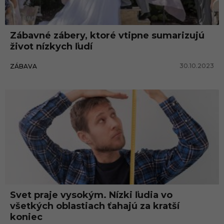
ľ
u
Zábavné zábery, ktoré vtipne sumarizujú
d
život nízkych ľudí
i
30.10.2023
ZÁBAVA
a
Svet praje vysokým. Nízki ľudia vo
všetkých oblastiach ťahajú za kratší
koniec