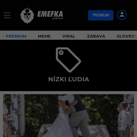
PREMIUM
PREMIUM
MEME
VIRAL
ZÁBAVA
SLOVEN
NÍZKI ĽUDIA
n
í
z
k
i