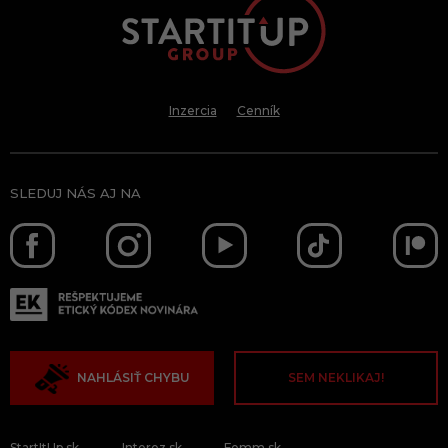
Inzercia
Cenník
SLEDUJ NÁS AJ NA
NAHLÁSIŤ CHYBU
SEM NEKLIKAJ!
StartItUp.sk
Interez.sk
Femm.sk