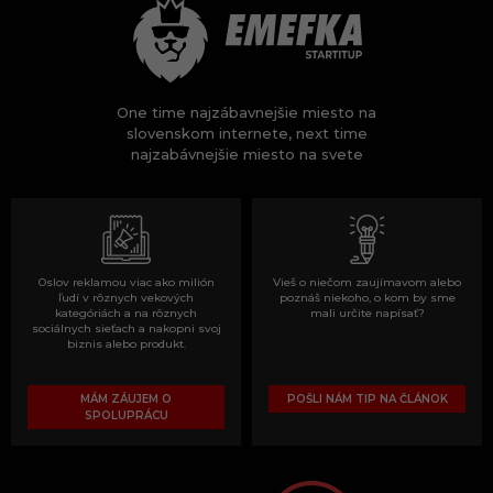
One time najzábavnejšie miesto na
slovenskom internete, next time
najzabávnejšie miesto na svete
Oslov reklamou viac ako milión
Vieš o niečom zaujímavom alebo
ľudí v rôznych vekových
poznáš niekoho, o kom by sme
kategóriách a na rôznych
mali určite napísať?
sociálnych sieťach a nakopni svoj
biznis alebo produkt.
MÁM ZÁUJEM O
POŠLI NÁM TIP NA ČLÁNOK
SPOLUPRÁCU