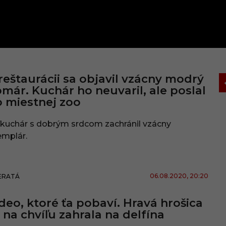
reštaurácii sa objavil vzácny modrý
már. Kuchár ho neuvaril, ale poslal
 miestnej zoo
fkuchár s dobrým srdcom zachránil vzácny
emplár.
06.08.2020
, 20:20
ERATÁ
deo, ktoré ťa pobaví. Hravá hrošica
 na chvíľu zahrala na delfína