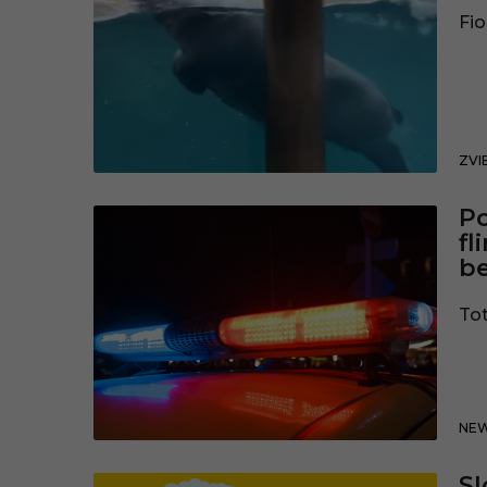
Fio
ZVI
Po
fl
be
Tot
NE
Sl