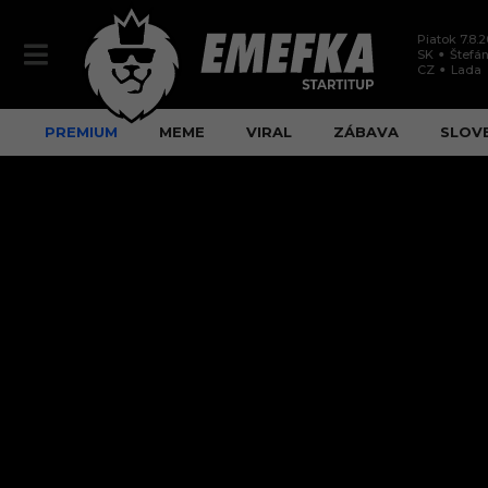
Piatok 7.8.
SK
Štefán
CZ
Lada
PREMIUM
MEME
VIRAL
ZÁBAVA
SLOV