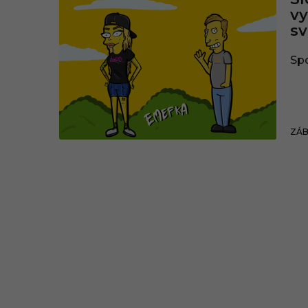
vy
sv
Spo
ZÁ