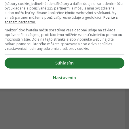
(súbory cookie, jedinečné identifikátory a ďalšie údaje o zariadení) môžu
byť ukladané a používané 225 partnermi a môžu s nimi byť zdieľané
alebo môžu byť využívané konkrétne týmito webovými stránkami. My
a naši partneri môžeme používať presné údaje o geolokácii.
Pozrite si
zoznam partnerov.
Niektorí dodávatelia môžu spracúvať vaše osobné údaje na základe
oprávneného záujmu, proti ktorému môžete vzniesť námietku pomocou
možností nižšie. Dole na tejto stránke alebo v ponuke webu nájdite
odkaz, pomocou ktorého môžete spravovať alebo odvolať súhlas
v nastaveniach ochrany súkromia a súborov cookie.
Súhlasím
Nastavenia