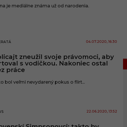
na je mediálne známa už od narodenia.
04.07.2020
, 16:30
ERATÁ
licajt zneužil svoje právomoci, aby
irtoval s vodičkou. Nakoniec ostal
z práce
o bol veľmi nevydarený pokus o flirt...
22.06.2020
, 13:52
WS
ovenskí Simpsonovci: takto by