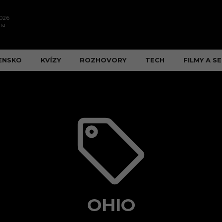
2026
ia
ENSKO
KVÍZY
ROZHOVORY
TECH
FILMY A SE
OHIO