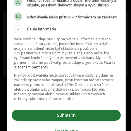
Personalizovaná reklama a obsah, meranie reklamy a
obsahu, prieskum cieľových skupín a vývoj služieb
Uchovávanie alebo prístup k informáciám na zariadení
Ďalšie informácie
Oslov reklamou viac ako milión
Vieš o niečom zaujímavom alebo
ľudí v rôznych vekových
poznáš niekoho, o kom by sme
Vaše osobné údaje budú spracúvané a informácie z vášho
kategóriách a na rôznych
mali určite napísať?
zariadenia (súbory cookie, jedinečné identifikátory a ďalšie
sociálnych sieťach a nakopni svoj
údaje o zariadení) môžu byť ukladané a používané
biznis alebo produkt.
225 partnermi a môžu s nimi byť zdieľané alebo môžu byť
využívané konkrétne týmito webovými stránkami. My a naši
partneri môžeme používať presné údaje o geolokácii.
Pozrite
MÁM ZÁUJEM O
POŠLI NÁM TIP NA ČLÁNOK
si zoznam partnerov.
SPOLUPRÁCU
Niektorí dodávatelia môžu spracúvať vaše osobné údaje na
základe oprávneného záujmu, proti ktorému môžete vzniesť
námietku pomocou možností nižšie. Dole na tejto stránke
alebo v ponuke webu nájdite odkaz, pomocou ktorého
môžete spravovať alebo odvolať súhlas v nastaveniach
ochrany súkromia a súborov cookie.
Súhlasím
Inzercia
Cenník
Nastavenia