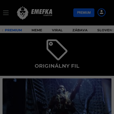
PREMIUM
PREMIUM
MEME
VIRAL
ZÁBAVA
SLOVEN
ORIGINÁLNY FIL
o
r
i
g
i