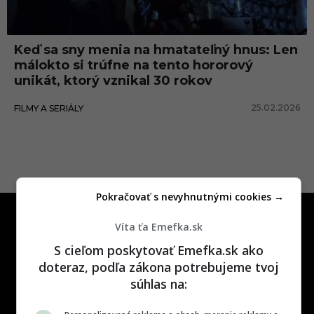
n
á
Keď sa sny menia na hmatateľný hnus: Len
l
málokto si trúfne na tento hororový
n
unikát, ktorý vznikal 30 rokov
y
25.02.2026
FILMY A SERIÁLY
f
i
l
Pokračovať s nevyhnutnými cookies →
Víta ťa Emefka.sk
S cieľom poskytovať Emefka.sk ako
doteraz, podľa zákona potrebujeme tvoj
súhlas na:
One time najzábavnejšie miesto na
slovenskom internete, next time
najzabávnejšie miesto na svete