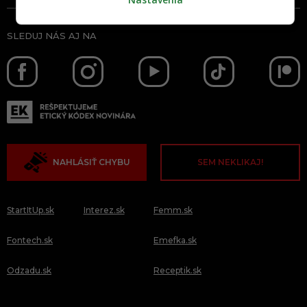
SLEDUJ NÁS AJ NA
NAHLÁSIŤ CHYBU
SEM NEKLIKAJ!
StartItUp.sk
Interez.sk
Femm.sk
Fontech.sk
Emefka.sk
Odzadu.sk
Receptik.sk