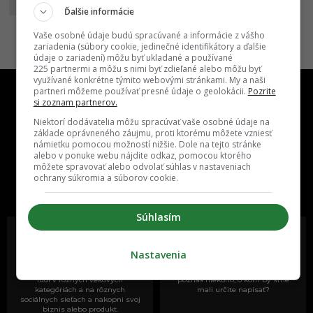
<
1
2
3
Ďalšia >
Ďalšie informácie
Vaše osobné údaje budú spracúvané a informácie z vášho
zariadenia (súbory cookie, jedinečné identifikátory a ďalšie
údaje o zariadení) môžu byť ukladané a používané
225 partnermi a môžu s nimi byť zdieľané alebo môžu byť
využívané konkrétne týmito webovými stránkami. My a naši
partneri môžeme používať presné údaje o geolokácii.
Pozrite
si zoznam partnerov.
Niektorí dodávatelia môžu spracúvať vaše osobné údaje na
základe oprávneného záujmu, proti ktorému môžete vzniesť
námietku pomocou možností nižšie. Dole na tejto stránke
alebo v ponuke webu nájdite odkaz, pomocou ktorého
One time najzábavnejšie miesto na
môžete spravovať alebo odvolať súhlas v nastaveniach
slovenskom internete, next time
ochrany súkromia a súborov cookie.
najzabávnejšie miesto na svete
Súhlasím
Nastavenia
Oslov reklamou viac ako milión
Vieš o niečom zaujímavom alebo
ľudí v rôznych vekových
poznáš niekoho, o kom by sme
kategóriách a na rôznych
mali určite napísať?
sociálnych sieťach a nakopni svoj
biznis alebo produkt.