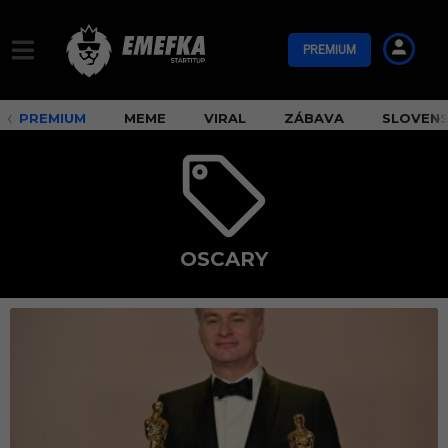
PREMIUM
PREMIUM
MEME
VIRAL
ZÁBAVA
SLOVEN
OSCARY
o
s
c
a
r