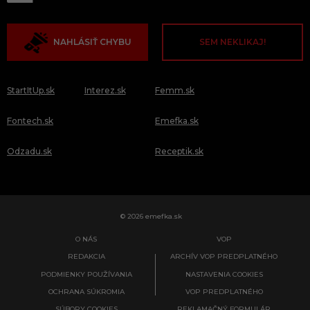
NAHLÁSIŤ CHYBU
SEM NEKLIKAJ!
StartItUp.sk
Interez.sk
Femm.sk
Fontech.sk
Emefka.sk
Odzadu.sk
Receptik.sk
© 2026 emefka.sk
O NÁS
VOP
REDAKCIA
ARCHÍV VOP PREDPLATNÉHO
PODMIENKY POUŽÍVANIA
NASTAVENIA COOKIES
OCHRANA SÚKROMIA
VOP PREDPLATNÉHO
SÚBORY COOKIES
REKLAMAČNÝ FORMULÁR