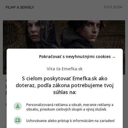
11.03.2024
FILMY A SERIÁLY
Pokračovať s nevyhnutnými cookies →
Víta ťa Emefka.sk
S cieľom poskytovať Emefka.sk ako
Oscary už poznajú svojich víťazov.
doteraz, podľa zákona potrebujeme tvoj
Najlepším filmom sa stala dráma CODA,
súhlas na:
bodovala aj Duna
Personalizovaná reklama a obsah, meranie reklamy a
28.03.2022
FILMY A SERIÁLY
obsahu, prieskum cieľových skupín a vývoj služieb
Uchovávanie alebo prístup k informáciám na zariadení