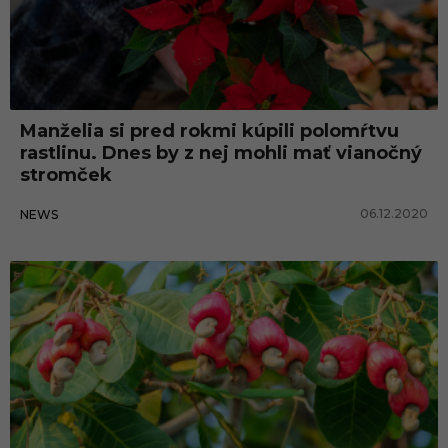
Manželia si pred rokmi kúpili polomŕtvu
rastlinu. Dnes by z nej mohli mať vianočný
stromček
06.12.2020
NEWS