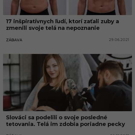
v
a
17 inšpiratívnych ľudí, ktorí zaťali zuby a
n
zmenili svoje telá na nepoznanie
i
29.06.2021
ZÁBAVA
e
Slováci sa podelili o svoje posledné
tetovania. Telá im zdobia poriadne pecky