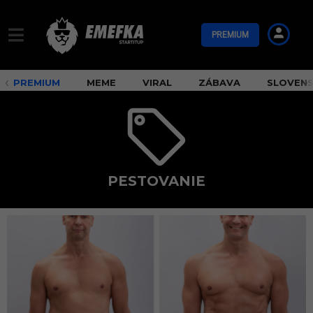
PREMIUM
PREMIUM
MEME
VIRAL
ZÁBAVA
SLOVEN
PESTOVANIE
p
e
s
t
o