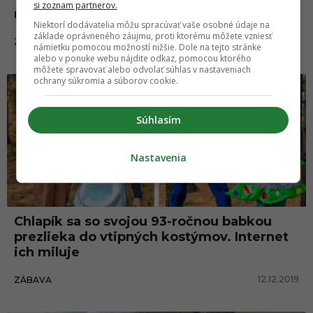
si zoznam partnerov.
nechali inšpirovať mačkami
Niektorí dodávatelia môžu spracúvať vaše osobné údaje na
základe oprávneného záujmu, proti ktorému môžete vzniesť
26.02.2020
ZÁBAVA
námietku pomocou možností nižšie. Dole na tejto stránke
alebo v ponuke webu nájdite odkaz, pomocou ktorého
môžete spravovať alebo odvolať súhlas v nastaveniach
ochrany súkromia a súborov cookie.
Súhlasím
Nastavenia
Chlapík sa so svojou 93-ročnou babkou
prezlieka do vtipných kostýmov. Internet
ich miluje
12.12.2019
ZÁBAVA