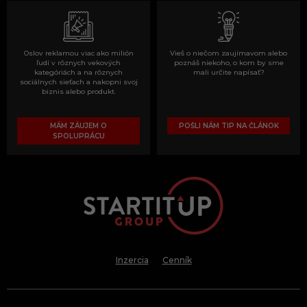
Oslov reklamou viac ako milión
Vieš o niečom zaujímavom alebo
ľudí v rôznych vekových
poznáš niekoho, o kom by sme
kategóriách a na rôznych
mali určite napísať?
sociálnych sieťach a nakopni svoj
biznis alebo produkt.
MÁM ZÁUJEM O
POŠLI NÁM TIP NA ČLÁNOK
SPOLUPRÁCU
Inzercia
Cenník