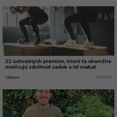
22 úchvatných premien, ktoré ťa okamžite
motivujú zdvihnúť zadok a ísť makať
19.11.2020
ZÁBAVA