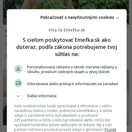
Pokračovať s nevyhnutnými cookies →
Víta ťa Emefka.sk
Mladý tatér sa rozhodol karanténu využiť.
V záhradke si začal pestovať vlastnú
S cieľom poskytovať Emefka.sk ako
zeleninu
doteraz, podľa zákona potrebujeme tvoj
súhlas na:
12.11.2020
NEWS
Personalizovaná reklama a obsah, meranie reklamy a
obsahu, prieskum cieľových skupín a vývoj služieb
Uchovávanie alebo prístup k informáciám na zariadení
Ďalšie informácie
Vaše osobné údaje budú spracúvané a informácie z vášho
zariadenia (súbory cookie, jedinečné identifikátory a ďalšie
údaje o zariadení) môžu byť ukladané a používané
225 partnermi a môžu s nimi byť zdieľané alebo môžu byť
využívané konkrétne týmito webovými stránkami. My a naši
partneri môžeme používať presné údaje o geolokácii.
Pozrite
Takto by vyzeral náš život, ak by sme sa