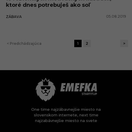
ktoré dnes potrebuješ ako soľ
05.08.2019
ZÁBAVA
< Predchádzajúca
1
2
>
One time najzábavnejšie miesto na
slovenskom internete, next time
najzabávnejšie miesto na svete