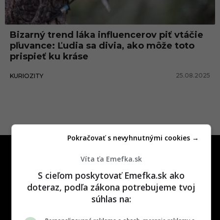
n
c
Bizarný trend láka influencerov piť vtáčie
e
pľuvance: Ľudia sa divia, ako môže toto
prispieť ku kráse
25.08.2025
KURIOZITY
Pokračovať s nevyhnutnými cookies →
Víta ťa Emefka.sk
S cieľom poskytovať Emefka.sk ako
doteraz, podľa zákona potrebujeme tvoj
súhlas na:
One time najzábavnejšie miesto na
slovenskom internete, next time
najzabávnejšie miesto na svete