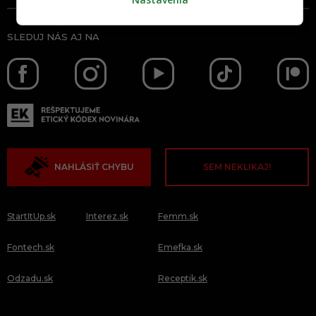
SLEDUJ NÁS AJ NA
NAHLÁSIŤ CHYBU
SEM NEKLIKAJ!
StartItUp.sk
Interez.sk
Femm.sk
Fontech.sk
Emefka.sk
Odzadu.sk
Receptik.sk