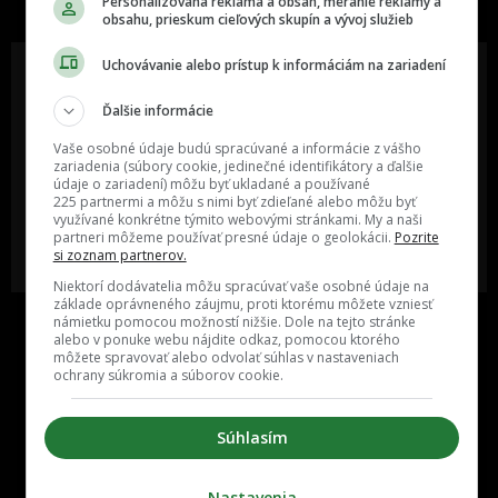
Personalizovaná reklama a obsah, meranie reklamy a
obsahu, prieskum cieľových skupín a vývoj služieb
Uchovávanie alebo prístup k informáciám na zariadení
Ďalšie informácie
Oslov reklamou viac ako milión
Vieš o niečom zaujímavom alebo
ľudí v rôznych vekových
poznáš niekoho, o kom by sme
Vaše osobné údaje budú spracúvané a informácie z vášho
kategóriách a na rôznych
mali určite napísať?
zariadenia (súbory cookie, jedinečné identifikátory a ďalšie
sociálnych sieťach a nakopni svoj
údaje o zariadení) môžu byť ukladané a používané
biznis alebo produkt.
225 partnermi a môžu s nimi byť zdieľané alebo môžu byť
využívané konkrétne týmito webovými stránkami. My a naši
partneri môžeme používať presné údaje o geolokácii.
Pozrite
MÁM ZÁUJEM O
POŠLI NÁM TIP NA ČLÁNOK
si zoznam partnerov.
SPOLUPRÁCU
Niektorí dodávatelia môžu spracúvať vaše osobné údaje na
základe oprávneného záujmu, proti ktorému môžete vzniesť
námietku pomocou možností nižšie. Dole na tejto stránke
alebo v ponuke webu nájdite odkaz, pomocou ktorého
môžete spravovať alebo odvolať súhlas v nastaveniach
ochrany súkromia a súborov cookie.
Súhlasím
Inzercia
Cenník
Nastavenia