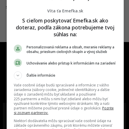
20.12.2024
SLOVENSKO
Víta ťa Emefka.sk
S cieľom poskytovať Emefka.sk ako
doteraz, podľa zákona potrebujeme tvoj
súhlas na:
Personalizovaná reklama a obsah, meranie reklamy a
obsahu, prieskum cieľových skupín a vývoj služieb
Uchovávanie alebo prístup k informáciám na zariadení
Ďalšie informácie
One time najzábavnejšie miesto na
Vaše osobné údaje budú spracúvané a informácie z vášho
slovenskom internete, next time
zariadenia (súbory cookie, jedinečné identifikátory a ďalšie
najzabávnejšie miesto na svete
údaje o zariadení) môžu byť ukladané a používané
225 partnermi a môžu s nimi byť zdieľané alebo môžu byť
využívané konkrétne týmito webovými stránkami. My a naši
partneri môžeme používať presné údaje o geolokácii.
Pozrite
si zoznam partnerov.
Niektorí dodávatelia môžu spracúvať vaše osobné údaje na
základe oprávneného záujmu, proti ktorému môžete vzniesť
Oslov reklamou viac ako milión
Vieš o niečom zaujímavom alebo
ľudí v rôznych vekových
poznáš niekoho, o kom by sme