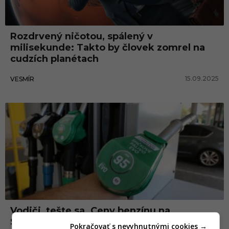
Rozdrvený ničotou, spálený v
milisekunde: Takto by človek zomrel na
cudzích planétach
15.09.2025
VESMÍR
Vodiči, tešte sa. Ceny benzínu na
Slovensku išli konečne dole
Pokračovať s nevyhnutnými cookies →