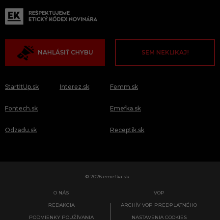
NAHLÁSIŤ CHYBU
SEM NEKLIKAJ!
StartItUp.sk
Interez.sk
Femm.sk
Fontech.sk
Emefka.sk
Odzadu.sk
Receptik.sk
© 2026 emefka.sk
O NÁS
VOP
REDAKCIA
ARCHÍV VOP PREDPLATNÉHO
PODMIENKY POUŽÍVANIA
NASTAVENIA COOKIES