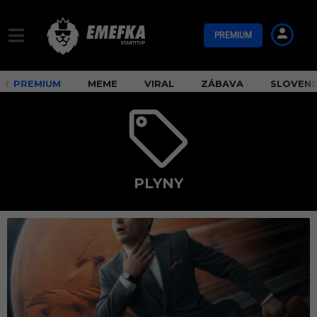
PREMIUM
PREMIUM
MEME
VIRAL
ZÁBAVA
SLOVEN
PLYNY
p
l
y
n
y