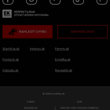
NAHLÁSIŤ CHYBU
SEM NEKLIKAJ!
StartItUp.sk
Interez.sk
Femm.sk
Fontech.sk
Emefka.sk
Odzadu.sk
Receptik.sk
© 2026 emefka.sk
O NÁS
VOP
REDAKCIA
ARCHÍV VOP PREDPLATNÉHO