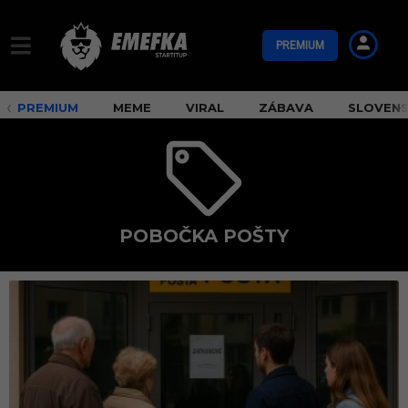
PREMIUM
PREMIUM
MEME
VIRAL
ZÁBAVA
SLOVEN
POBOČKA POŠTY
p
o
b
o
č