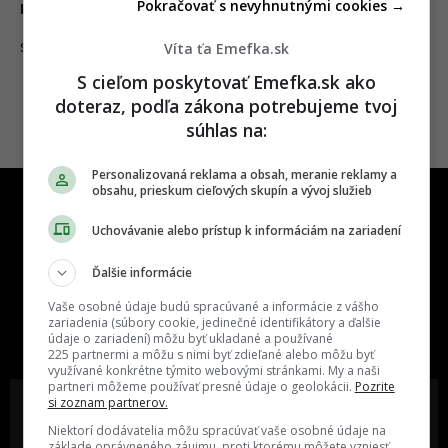
Pokračovať s nevyhnutnými cookies →
mestách zatvára svoje pobočky
Víta ťa Emefka.sk
27.06.2025
SLOVENSKO
S cieľom poskytovať Emefka.sk ako
doteraz, podľa zákona potrebujeme tvoj
súhlas na:
Personalizovaná reklama a obsah, meranie reklamy a
obsahu, prieskum cieľových skupín a vývoj služieb
Uchovávanie alebo prístup k informáciám na zariadení
Ďalšie informácie
One time najzábavnejšie miesto na
Vaše osobné údaje budú spracúvané a informácie z vášho
slovenskom internete, next time
zariadenia (súbory cookie, jedinečné identifikátory a ďalšie
údaje o zariadení) môžu byť ukladané a používané
najzabávnejšie miesto na svete
225 partnermi a môžu s nimi byť zdieľané alebo môžu byť
využívané konkrétne týmito webovými stránkami. My a naši
partneri môžeme používať presné údaje o geolokácii.
Pozrite
si zoznam partnerov.
Niektorí dodávatelia môžu spracúvať vaše osobné údaje na
základe oprávneného záujmu, proti ktorému môžete vzniesť