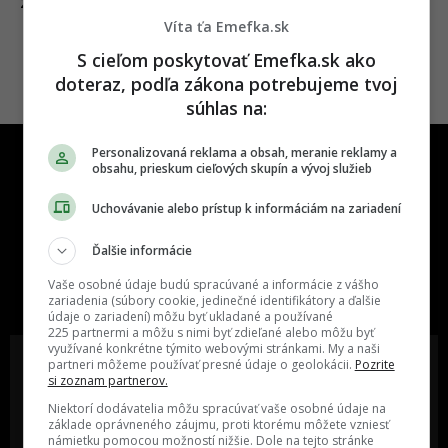
07.11.2017
ZÁBAVA
Víta ťa Emefka.sk
S cieľom poskytovať Emefka.sk ako
doteraz, podľa zákona potrebujeme tvoj
súhlas na:
Personalizovaná reklama a obsah, meranie reklamy a
obsahu, prieskum cieľových skupín a vývoj služieb
Uchovávanie alebo prístup k informáciám na zariadení
Ďalšie informácie
One time najzábavnejšie miesto na
slovenskom internete, next time
Vaše osobné údaje budú spracúvané a informácie z vášho
najzabávnejšie miesto na svete
zariadenia (súbory cookie, jedinečné identifikátory a ďalšie
údaje o zariadení) môžu byť ukladané a používané
225 partnermi a môžu s nimi byť zdieľané alebo môžu byť
využívané konkrétne týmito webovými stránkami. My a naši
partneri môžeme používať presné údaje o geolokácii.
Pozrite
si zoznam partnerov.
Niektorí dodávatelia môžu spracúvať vaše osobné údaje na
Oslov reklamou viac ako milión
Vieš o niečom zaujímavom alebo
základe oprávneného záujmu, proti ktorému môžete vzniesť
ľudí v rôznych vekových
poznáš niekoho, o kom by sme
námietku pomocou možností nižšie. Dole na tejto stránke
kategóriách a na rôznych
mali určite napísať?