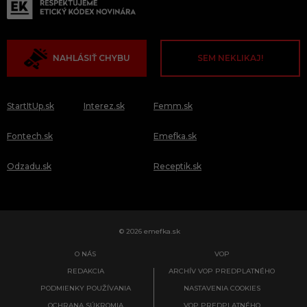
NAHLÁSIŤ CHYBU
SEM NEKLIKAJ!
StartItUp.sk
Interez.sk
Femm.sk
Fontech.sk
Emefka.sk
Odzadu.sk
Receptik.sk
© 2026 emefka.sk
O NÁS
VOP
REDAKCIA
ARCHÍV VOP PREDPLATNÉHO
PODMIENKY POUŽÍVANIA
NASTAVENIA COOKIES
OCHRANA SÚKROMIA
VOP PREDPLATNÉHO