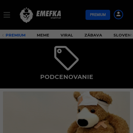
PREMIUM
PREMIUM
MEME
VIRAL
ZÁBAVA
SLOVEN
PODCENOVANIE
p
o
d
c
e