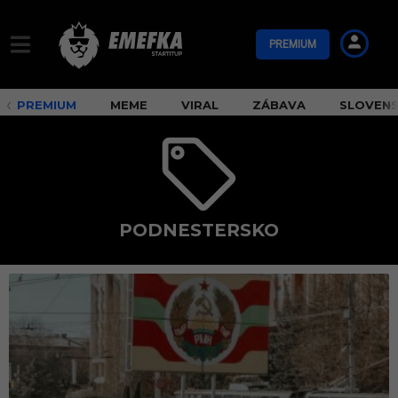
PREMIUM
PREMIUM
MEME
VIRAL
ZÁBAVA
SLOVEN
PODNESTERSKO
P
o
d
n
e