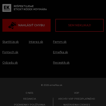
NAHLÁSIŤ CHYBU
SEM NEKLIKAJ!
StartItUp.sk
Interez.sk
Femm.sk
Fontech.sk
Emefka.sk
Odzadu.sk
Receptik.sk
© 2026 emefka.sk
O NÁS
VOP
REDAKCIA
ARCHÍV VOP PREDPLATNÉHO
PODMIENKY POUŽÍVANIA
NASTAVENIA COOKIES