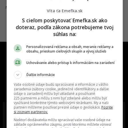
27.04.2022
NEWS
Víta ťa Emefka.sk
S cieľom poskytovať Emefka.sk ako
doteraz, podľa zákona potrebujeme tvoj
súhlas na:
Personalizovaná reklama a obsah, meranie reklamy a
obsahu, prieskum cieľových skupín a vývoj služieb
Uchovávanie alebo prístup k informáciám na zariadení
Ďalšie informácie
One time najzábavnejšie miesto na
Vaše osobné údaje budú spracúvané a informácie z vášho
slovenskom internete, next time
zariadenia (súbory cookie, jedinečné identifikátory a ďalšie
najzabávnejšie miesto na svete
údaje o zariadení) môžu byť ukladané a používané
225 partnermi a môžu s nimi byť zdieľané alebo môžu byť
využívané konkrétne týmito webovými stránkami. My a naši
partneri môžeme používať presné údaje o geolokácii.
Pozrite
si zoznam partnerov.
Niektorí dodávatelia môžu spracúvať vaše osobné údaje na
základe oprávneného záujmu, proti ktorému môžete vzniesť
Oslov reklamou viac ako milión
Vieš o niečom zaujímavom alebo
ľudí v rôznych vekových
poznáš niekoho, o kom by sme