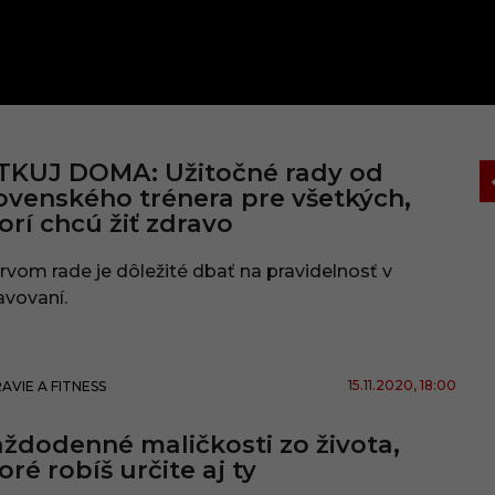
TKUJ DOMA: Užitočné rady od
ovenského trénera pre všetkých,
orí chcú žiť zdravo
rvom rade je dôležité dbať na pravidelnosť v
avovaní.
15.11.2020
, 18:00
AVIE A FITNESS
ždodenné maličkosti zo života,
oré robíš určite aj ty