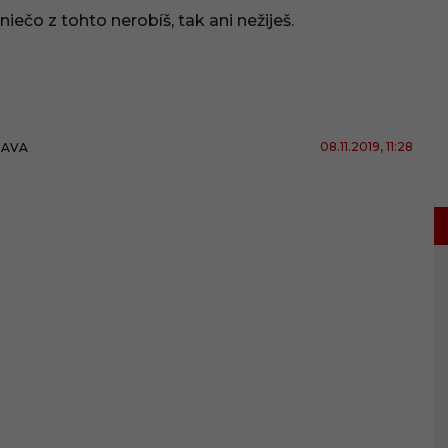
niečo z tohto nerobíš, tak ani nežiješ.
08.11.2019
, 11:28
BAVA