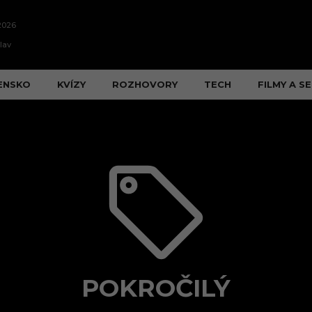
2026
lav
ENSKO
KVÍZY
ROZHOVORY
TECH
FILMY A SE
POKROČILÝ