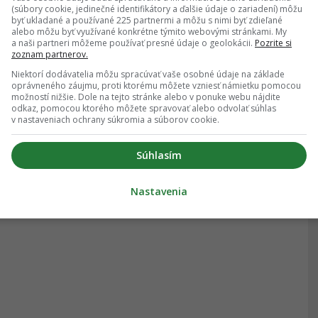
(súbory cookie, jedinečné identifikátory a ďalšie údaje o zariadení) môžu
byť ukladané a používané 225 partnermi a môžu s nimi byť zdieľané
alebo môžu byť využívané konkrétne týmito webovými stránkami. My
a naši partneri môžeme používať presné údaje o geolokácii.
Pozrite si
zoznam partnerov.
Niektorí dodávatelia môžu spracúvať vaše osobné údaje na základe
oprávneného záujmu, proti ktorému môžete vzniesť námietku pomocou
možností nižšie. Dole na tejto stránke alebo v ponuke webu nájdite
odkaz, pomocou ktorého môžete spravovať alebo odvolať súhlas
v nastaveniach ochrany súkromia a súborov cookie.
Súhlasím
Nastavenia