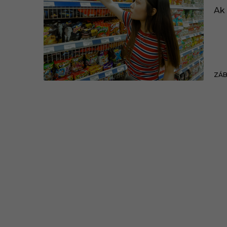
ý
Ak 
ZÁ