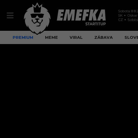
Sobota 8.8.
SK
Oskar
CZ
Soběs
PREMIUM
MEME
VIRAL
ZÁBAVA
SLOV