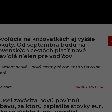
volúcia na križovatkách aj vyššie
okuty. Od septembra budú na
ovenských cestách platiť nové
avidlá nielen pre vodičov
lament schválil nový cestný zákon, toto všetko sa
ení.
04.06.2026
, 08:14
VENSKO
usel zavádza novú povinnú
bavu, za ktorú zaplatíte stovky eur.