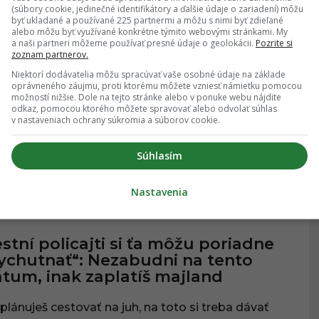
(súbory cookie, jedinečné identifikátory a ďalšie údaje o zariadení) môžu
21.04.2026
, 21:00
byť ukladané a používané 225 partnermi a môžu s nimi byť zdieľané
alebo môžu byť využívané konkrétne týmito webovými stránkami. My
a naši partneri môžeme používať presné údaje o geolokácii.
Pozrite si
zoznam partnerov.
č na nepoctivých zamestnávateľov.
Niektorí dodávatelia môžu spracúvať vaše osobné údaje na základe
kuty za nelegálnych
oprávneného záujmu, proti ktorému môžete vzniesť námietku pomocou
možností nižšie. Dole na tejto stránke alebo v ponuke webu nájdite
amestnancov od januára prudko
odkaz, pomocou ktorého môžete spravovať alebo odvolať súhlas
rástli. Aká je minimálna sankcia?
v nastaveniach ochrany súkromia a súborov cookie.
t sprísnil sankcie aj pravidlá trestania.
Súhlasím
Nastavenia
13.04.2026
, 12:55
VENSKO
stní policajti si ťa môžu poriadne
ychutnať“: Nezabudni na tento
tum, inak zaplatíš majland
plánuješ cestovať na juh, na toto si treba dávať