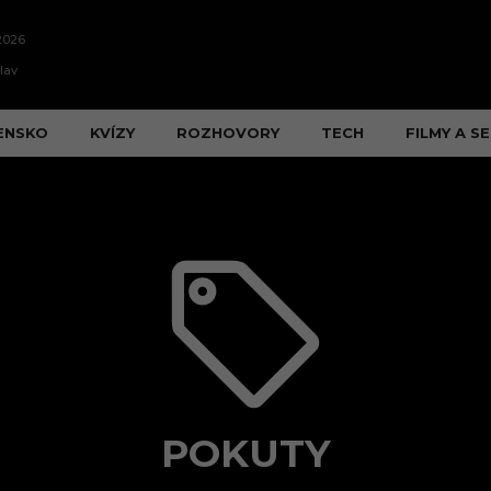
2026
lav
ENSKO
KVÍZY
ROZHOVORY
TECH
FILMY A SE
POKUTY