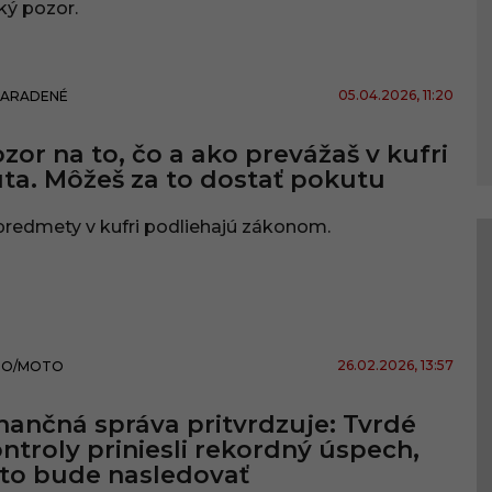
ký pozor.
05.04.2026
, 11:20
ZARADENÉ
zor na to, čo a ako prevážaš v kufri
ta. Môžeš za to dostať pokutu
predmety v kufri podliehajú zákonom.
26.02.2026
, 13:57
TO/MOTO
nančná správa pritvrdzuje: Tvrdé
ntroly priniesli rekordný úspech,
to bude nasledovať