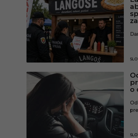
ab
sp
za
Dan
SLO
Od
pr
o 
Od 
pre
SLO