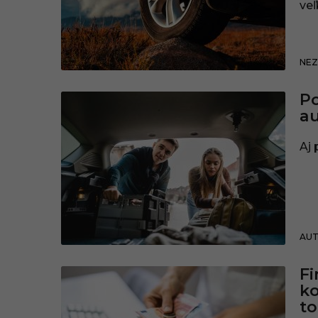
veľ
NE
Po
au
Aj 
AU
Fi
ko
to