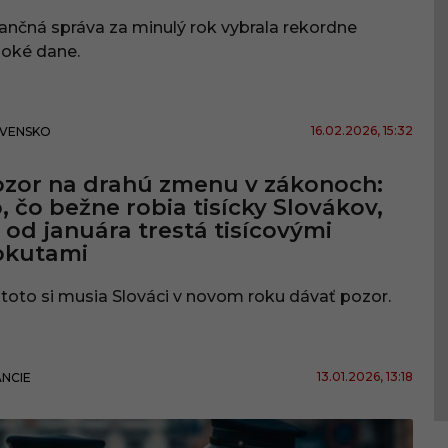
ančná správa za minulý rok vybrala rekordne
soké dane.
16.02.2026
, 15:32
VENSKO
zor na drahú zmenu v zákonoch:
, čo bežne robia tisícky Slovákov,
 od januára trestá tisícovými
okutami
toto si musia Slováci v novom roku dávať pozor.
13.01.2026
, 13:18
ANCIE