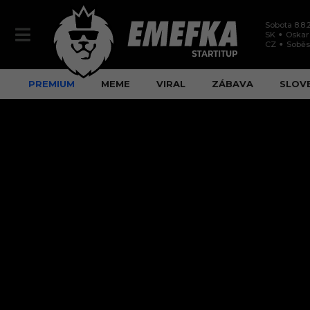
Sobota 8.8.
SK
Oskar
CZ
Soběs
PREMIUM
MEME
VIRAL
ZÁBAVA
SLOV