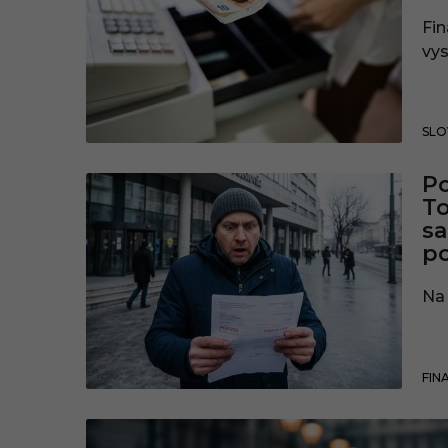
Fin
vy
SLO
Po
To
sa
p
Na 
FIN