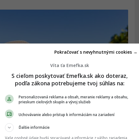
Pokračovať s nevyhnutnými cookies →
Víta ťa Emefka.sk
S cieľom poskytovať Emefka.sk ako doteraz,
podľa zákona potrebujeme tvoj súhlas na:
Personalizovaná reklama a obsah, meranie reklamy a obsahu,
prieskum cieľových skupín a vývoj služieb
 sprísňuje pravidlá: Za drobné
Uchovávanie alebo prístup k informáciám na zariadení
 stoviek eur
Ďalšie informácie
dražila.
Vaše osobné údaje budú spracúvané a informácie z vášho zariadenia