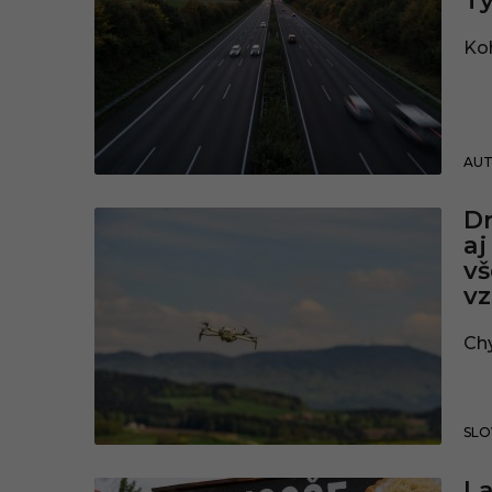
Tý
Ko
AU
Dr
aj
vš
v
Ch
SLO
L