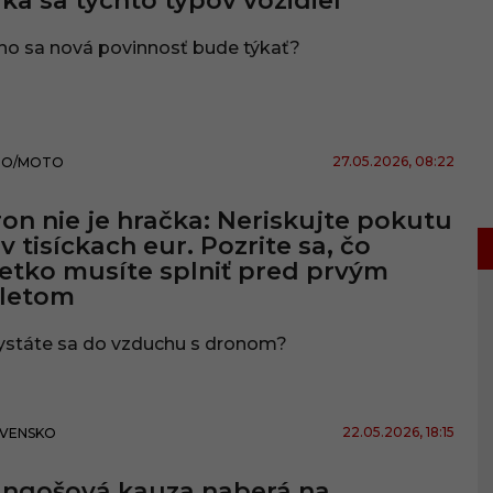
ka sa týchto typov vozidiel
ho sa nová povinnosť bude týkať?
27.05.2026
, 08:22
TO/MOTO
on nie je hračka: Neriskujte pokutu
 v tisíckach eur. Pozrite sa, čo
etko musíte splniť pred prvým
zletom
ystáte sa do vzduchu s dronom?
22.05.2026
, 18:15
VENSKO
angošová kauza naberá na